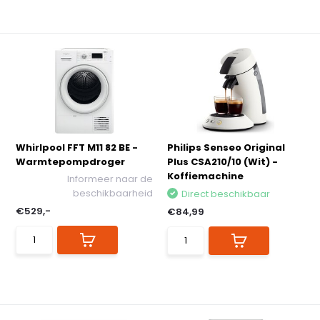
Whirlpool FFT M11 82 BE -
Philips Senseo Original
Warmtepompdroger
Plus CSA210/10 (Wit) -
Koffiemachine
Informeer naar de
beschikbaarheid
Direct beschikbaar
€529,-
€84,99