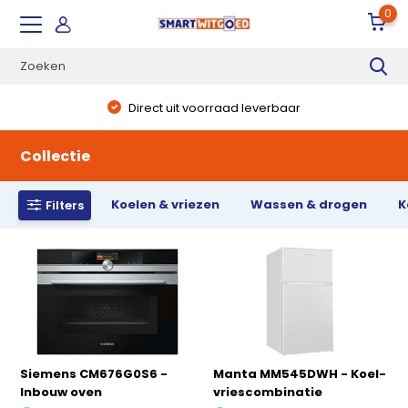
0
Direct uit voorraad leverbaar
Collectie
Koelen & vriezen
Wassen & drogen
K
Filters
Siemens CM676G0S6 -
Manta MM545DWH - Koel-
Inbouw oven
vriescombinatie