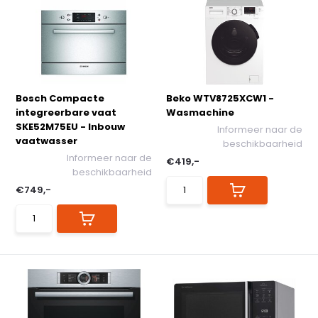
Bosch Compacte
Beko WTV8725XCW1 -
integreerbare vaat
Wasmachine
SKE52M75EU - Inbouw
Informeer naar de
vaatwasser
beschikbaarheid
Informeer naar de
€419,-
beschikbaarheid
€749,-