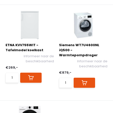
ETNA KVV755WIT -
Siemens WT7U4600NL
Tafelmodel koelkast
iQ500 -
Warmtepompdroger
Informeer naar de
beschikbaarheid
Informeer naar de
beschikbaarheid
€269,-
€879,-