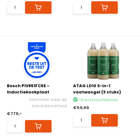
Bosch PIV851FC5E -
ATAG LD10 3-in-1
Inductiekookplaat
vaatwasgel (3 stuks)
Informeer naar de
Direct beschikbaar
beschikbaarheid
€59,99
€779,-