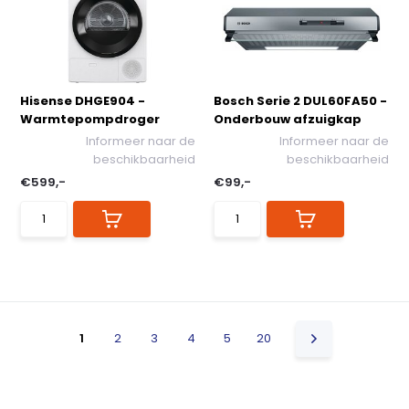
Hisense DHGE904 -
Bosch Serie 2 DUL60FA50 -
Warmtepompdroger
Onderbouw afzuigkap
Informeer naar de
Informeer naar de
beschikbaarheid
beschikbaarheid
€599,-
€99,-
1
2
3
4
5
20