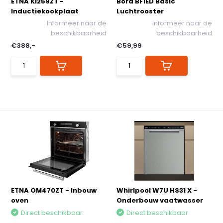
ETNA KI259ZT -
Bora BFIED Basic
Inductiekookplaat
Luchtrooster
Informeer naar de
Informeer naar de
beschikbaarheid
beschikbaarheid
€388,-
€59,99
ETNA OM470ZT - Inbouw
Whirlpool W7U HS31 X -
oven
Onderbouw vaatwasser
Direct beschikbaar
Direct beschikbaar