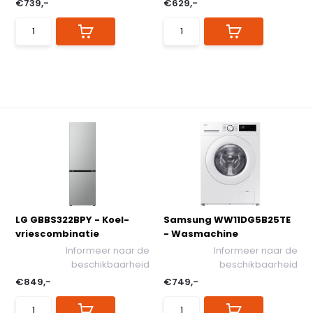
€739,-
€629,-
LG GBBS322BPY - Koel-
Samsung WW11DG5B25TE
vriescombinatie
- Wasmachine
Informeer naar de
Informeer naar de
beschikbaarheid
beschikbaarheid
€849,-
€749,-