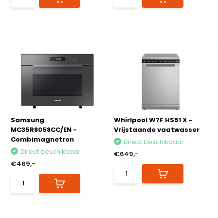
Samsung
Whirlpool W7F HS51 X -
MC35R8058CC/EN -
Vrijstaande vaatwasser
Combimagnetron
Direct beschikbaar
Direct beschikbaar
€649,-
€469,-