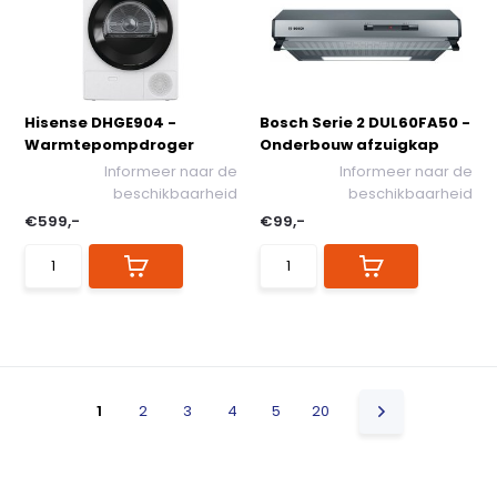
Hisense DHGE904 -
Bosch Serie 2 DUL60FA50 -
Warmtepompdroger
Onderbouw afzuigkap
Informeer naar de
Informeer naar de
beschikbaarheid
beschikbaarheid
€599,-
€99,-
1
2
3
4
5
20