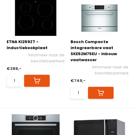
ETNA KI259ZT -
Bosch Compacte
Inductiekookplaat
integreerbare vaat
SKE52M75EU - Inbouw
Informeer naar de
vaatwasser
beschikbaarheid
Informeer naar de
€388,-
beschikbaarheid
€749,-