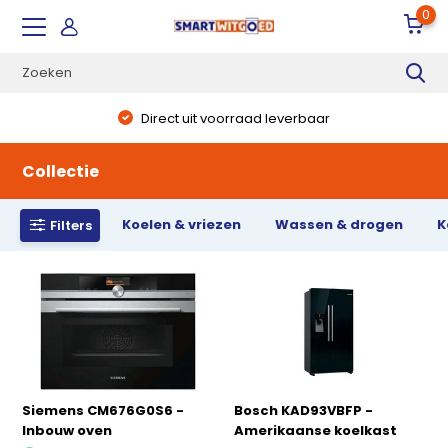
0
Direct uit voorraad leverbaar
Collectie
Koelen & vriezen
Wassen & drogen
K
Filters
Siemens CM676G0S6 -
Bosch KAD93VBFP -
Inbouw oven
Amerikaanse koelkast