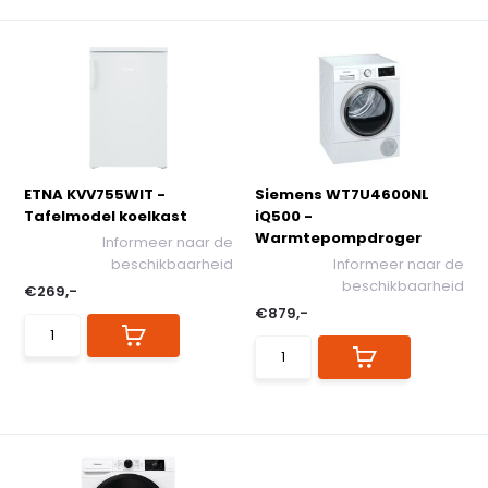
ETNA KVV755WIT -
Siemens WT7U4600NL
Tafelmodel koelkast
iQ500 -
Warmtepompdroger
Informeer naar de
beschikbaarheid
Informeer naar de
beschikbaarheid
€269,-
€879,-