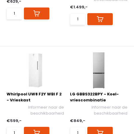
€629,-
€1.499,-
Whirlpool UW8 F2Y WBI F 2
LG GBBS322BPY - Koel-
- Vrieskast
vriescombinatie
Informeer naar de
Informeer naar de
beschikbaarheid
beschikbaarheid
€599,-
€849,-