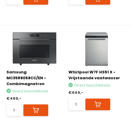
Samsung
Whirlpool W7F HS51 X -
MC35R8058CC/EN -
Vrijstaande vaatwasser
Combimagnetron
Direct beschikbaar
Direct beschikbaar
€649,-
€469,-