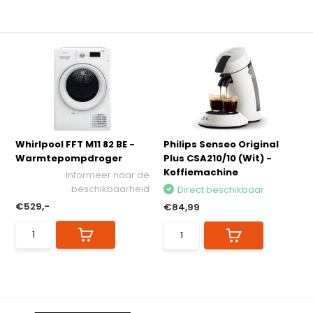
Whirlpool FFT M11 82 BE -
Philips Senseo Original
Warmtepompdroger
Plus CSA210/10 (Wit) -
Koffiemachine
Informeer naar de
beschikbaarheid
Direct beschikbaar
€529,-
€84,99