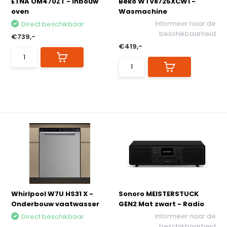
ETNA OM470ZT - Inbouw
Beko WTV8725XCW1 -
oven
Wasmachine
Informeer naar de
Direct beschikbaar
beschikbaarheid
€739,-
€419,-
Whirlpool W7U HS31 X -
Sonoro MEISTERSTUCK
Onderbouw vaatwasser
GEN2 Mat zwart - Radio
Informeer naar de
Direct beschikbaar
beschikbaarheid