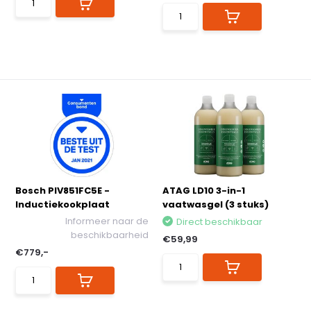
Bosch PIV851FC5E -
ATAG LD10 3-in-1
Inductiekookplaat
vaatwasgel (3 stuks)
Informeer naar de
Direct beschikbaar
beschikbaarheid
€59,99
€779,-