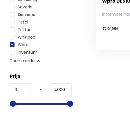
Wpro DES10
Severin
Informeer na
Siemens
Tefal
€12,99
Tristar
Whirlpool
Wpro
inventum
Toon minder
Prijs
-