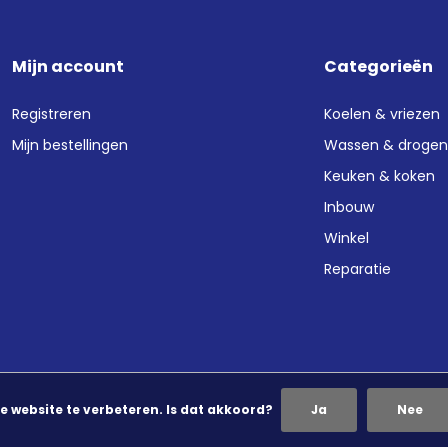
Mijn account
Categorieën
Registreren
Koelen & vriezen
Mijn bestellingen
Wassen & droge
Keuken & koken
Inbouw
Winkel
Reparatie
e website te verbeteren. Is dat akkoord?
Ja
Nee