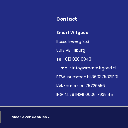
Contact
Smart Witgoed
n
Bosscheweg 253
5013 AB Tilburg
Tel:
013 820 0943
E-mail:
info@smartwitgoed.nl
BTW-nummer: NL860375821B01
KVK-nummer: 75726556
ING: NL79 INGB 0006 7935 45
Meer over cookies »