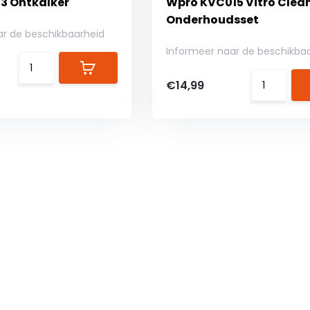
3 Ontkalker
Wpro KVC015 Vitro Clea
Onderhoudsset
ar de beschikbaarheid
Informeer naar de beschikba
€14,99