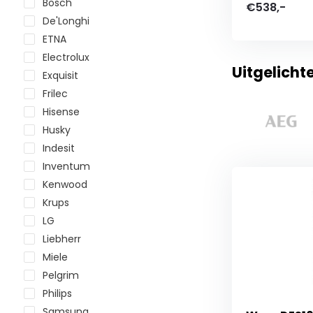
Bosch
€538,-
De'Longhi
ETNA
Electrolux
Uitgelicht
Exquisit
Frilec
Hisense
Husky
Indesit
Inventum
Kenwood
Krups
LG
Liebherr
Miele
Pelgrim
Philips
Samsung