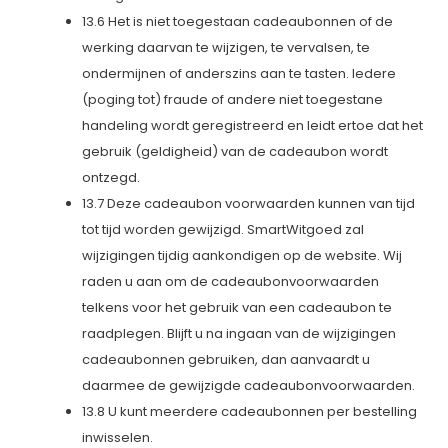
13.6 Het is niet toegestaan cadeaubonnen of de
werking daarvan te wijzigen, te vervalsen, te
ondermijnen of anderszins aan te tasten. Iedere
(poging tot) fraude of andere niet toegestane
handeling wordt geregistreerd en leidt ertoe dat het
gebruik (geldigheid) van de cadeaubon wordt
ontzegd.
13.7 Deze cadeaubon voorwaarden kunnen van tijd
tot tijd worden gewijzigd. SmartWitgoed zal
wijzigingen tijdig aankondigen op de website. Wij
raden u aan om de cadeaubonvoorwaarden
telkens voor het gebruik van een cadeaubon te
raadplegen. Blijft u na ingaan van de wijzigingen
cadeaubonnen gebruiken, dan aanvaardt u
daarmee de gewijzigde cadeaubonvoorwaarden.
13.8 U kunt meerdere cadeaubonnen per bestelling
inwisselen.