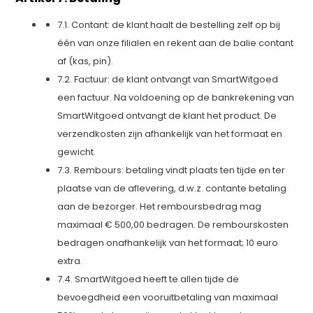
7.1. Contant: de klant haalt de bestelling zelf op bij
één van onze filialen en rekent aan de balie contant
af (kas, pin).
7.2. Factuur: de klant ontvangt van SmartWitgoed
een factuur. Na voldoening op de bankrekening van
SmartWitgoed ontvangt de klant het product. De
verzendkosten zijn afhankelijk van het formaat en
gewicht.
7.3. Rembours: betaling vindt plaats ten tijde en ter
plaatse van de aflevering, d.w.z. contante betaling
aan de bezorger. Het remboursbedrag mag
maximaal € 500,00 bedragen. De rembourskosten
bedragen onafhankelijk van het formaat; 10 euro
extra.
7.4. SmartWitgoed heeft te allen tijde de
bevoegdheid een vooruitbetaling van maximaal