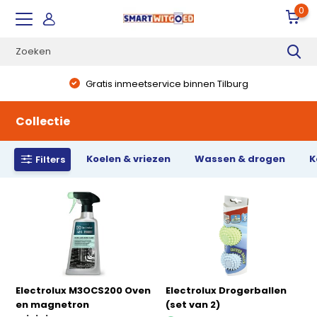
0
Gratis inmeetservice binnen Tilburg
Collectie
Koelen & vriezen
Wassen & drogen
K
Filters
Electrolux M3OCS200 Oven
Electrolux Drogerballen
en magnetron
(set van 2)