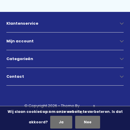
Klantenservice
Mijn account
Categorieën
Contact
© Copyright 2026 - Theme By
DMWS
x
Plus+
Groot assortiment witgoed
Wij slaan cookies op om onze website te verbeteren. Is dat
akkoord?
Ja
Nee