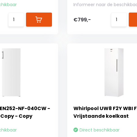
chikbaar
Informeer naar de beschikba
€799,-
EMEN252-NF-040CW -
Whirlpool UW8 F2Y WBI F 
- Copy - Copy
Vrijstaande koelkast
chikbaar
Direct beschikbaar