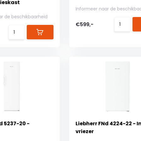
rieskast
Informeer naar de beschikba
ar de beschikbaarheid
€599,-
d 5237-20 -
Liebherr FNd 4224-22 - 
vriezer