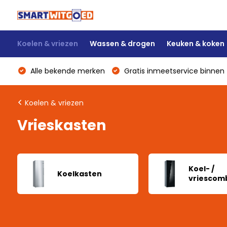
Koelen & vriezen
Wassen & drogen
Keuken & koken
Alle bekende merken
Gratis inmeetservice binnen 
Koelen & vriezen
Vrieskasten
Koel- /
Koelkasten
vriescomb