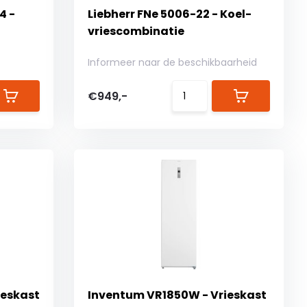
4 -
Liebherr FNe 5006-22 - Koel-
vriescombinatie
Informeer naar de beschikbaarheid
€949,-
ieskast
Inventum VR1850W - Vrieskast