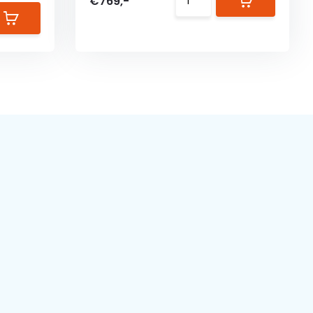
€769,-