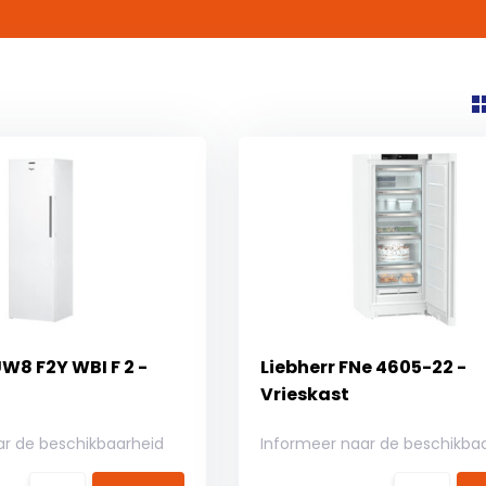
W8 F2Y WBI F 2 -
Liebherr FNe 4605-22 -
Vrieskast
ar de beschikbaarheid
Informeer naar de beschikba