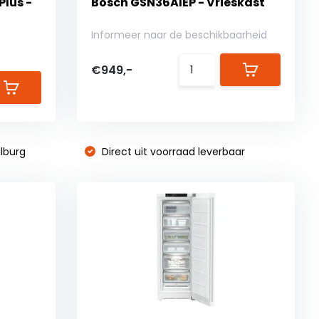
Plus -
Bosch GSN36AIEP - Vrieskast
Informeer naar de beschikbaarheid
€949,-
lburg
Direct uit voorraad leverbaar