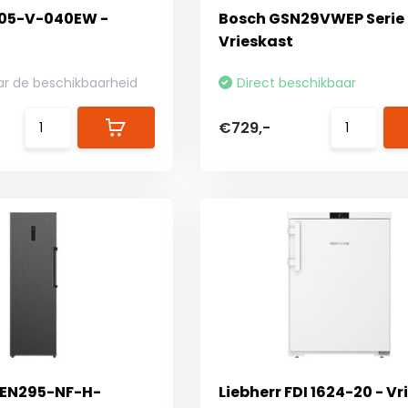
B05-V-040EW -
Bosch GSN29VWEP Serie 
Vrieskast
ar de beschikbaarheid
Direct beschikbaar
€729,-
MEN295-NF-H-
Liebherr FDI 1624-20 - Vr