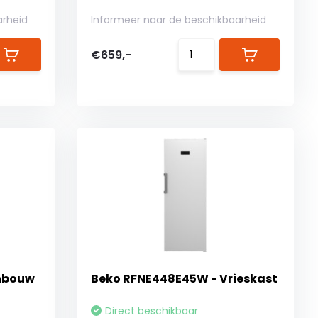
arheid
Informeer naar de beschikbaarheid
€659,-
Inbouw
Beko RFNE448E45W - Vrieskast
Direct beschikbaar