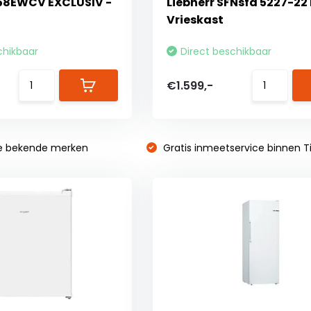
58EWCV EXCLUSIV -
Liebherr SFNsfd 5227-22 
Vrieskast
chikbaar
Direct beschikbaar
€1.599,-
e bekende merken
Gratis inmeetservice binnen Ti