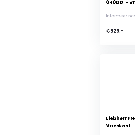
040DDI - V
Informeer na
€629,-
Liebherr FN
Vrieskast