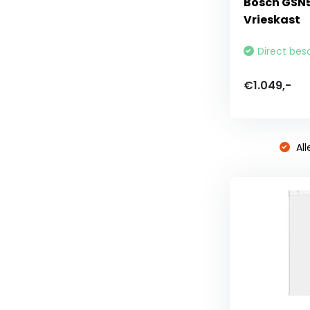
Bosch GSN
Vrieskast
Direct bes
€1.049,-
All