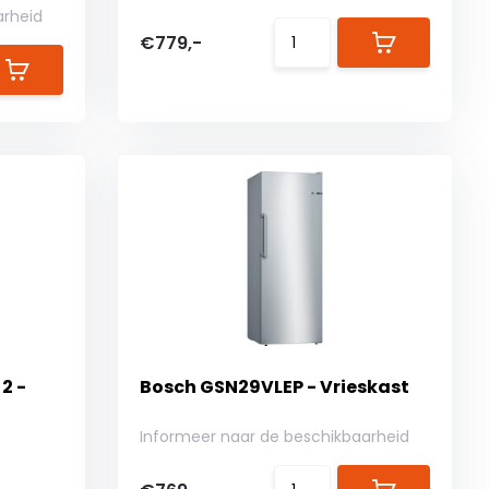
arheid
€779,-
2 -
Bosch GSN29VLEP - Vrieskast
Informeer naar de beschikbaarheid