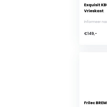
Exquisit K
Vrieskast
Informeer na
€149,-
Frilec BRE