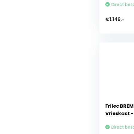
Direct bes
€1.149,-
Frilec BR
Vrieskast 
Direct bes