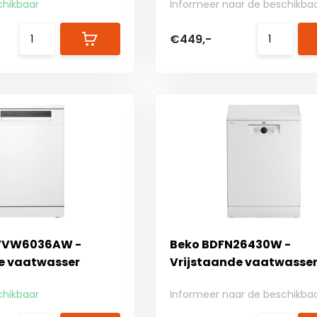
chikbaar
Informeer naar de beschikba
€449,-
VVW6036AW -
Beko BDFN26430W -
e vaatwasser
Vrijstaande vaatwasse
chikbaar
Informeer naar de beschikba