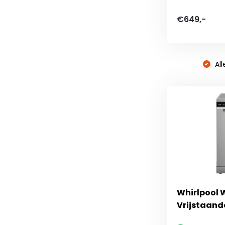
€649,-
All
Whirlpool W
Vrijstaand