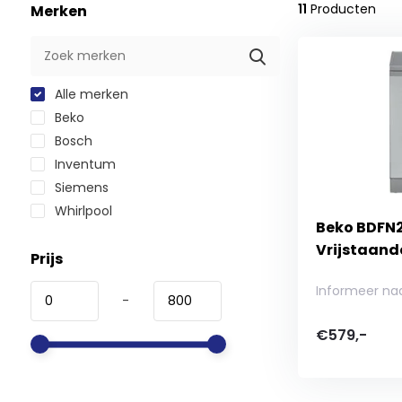
11
Producten
Merken
Alle merken
Beko
Bosch
Inventum
Siemens
Whirlpool
Beko BDFN
Vrijstaand
Prijs
Informeer na
-
€579,-