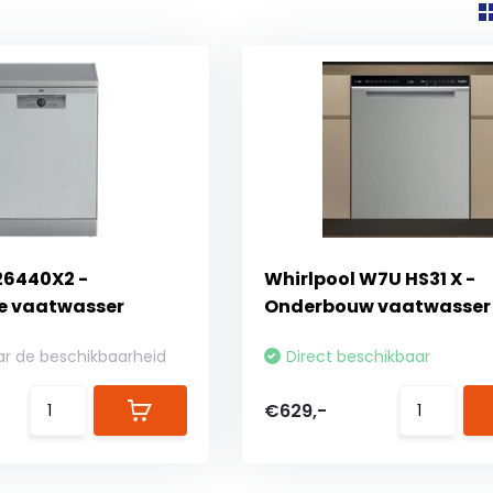
26440X2 -
Whirlpool W7U HS31 X -
e vaatwasser
Onderbouw vaatwasser
ar de beschikbaarheid
Direct beschikbaar
€629,-