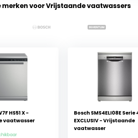
e merken voor Vrijstaande vaatwassers
7F HS51 X -
Bosch SMS4ELI08E Serie 
e vaatwasser
EXCLUSIV - Vrijstaande
vaatwasser
chikbaar