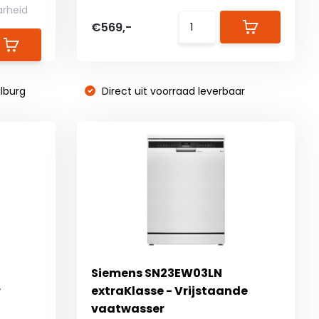
arheid
€569,-
lburg
Direct uit voorraad leverbaar
Siemens SN23EW03LN
r
extraKlasse - Vrijstaande
vaatwasser