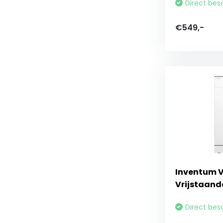
Direct bes
€549,-
Inventum 
Vrijstaand
Direct bes