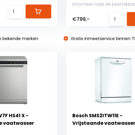
Informeer naar de beschikba
€799,-
e bekende merken
Gratis inmeetservice binnen Ti
7F HS41 X -
Bosch SMS2ITW11E -
e vaatwasser
Vrijstaande vaatwasse