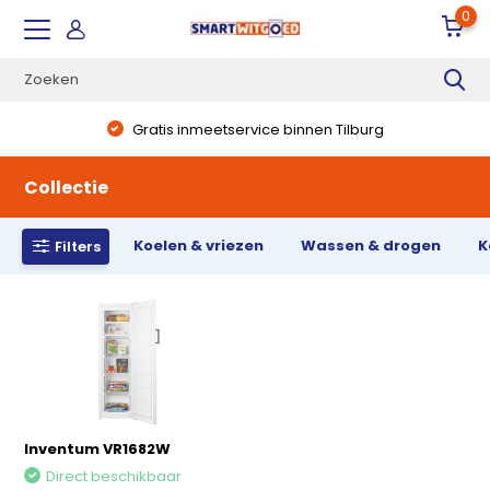
0
Gratis inmeetservice binnen Tilburg
Collectie
Koelen & vriezen
Wassen & drogen
K
Filters
Inventum VR1682W
Direct beschikbaar