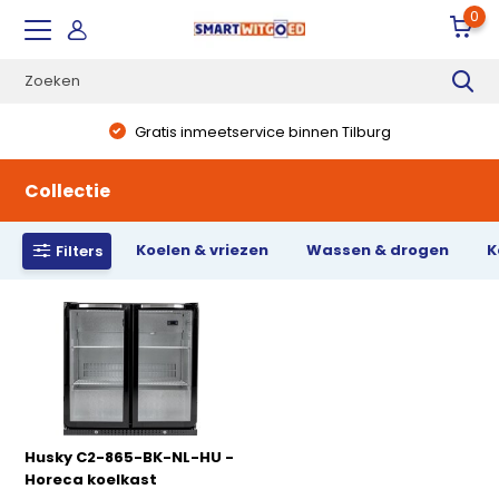
0
Gratis inmeetservice binnen Tilburg
Collectie
Koelen & vriezen
Wassen & drogen
K
Filters
Husky C2-865-BK-NL-HU -
Horeca koelkast