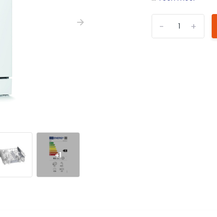
-
+
+1