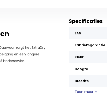
Specificaties
ten
EAN
Fabrieksgarantie
Daarvoor zorgt het ExtraDry
oelgang en een langere
Kleur
f kinderservies.
Hoogte
tra Home
Breedte
Toon meer
gen laten verzenden naar zijn