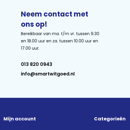
ooi.
Neem contact met
ons op!
Bereikbaar van ma. t/m vr. tussen 9.30
et plek voor 12 standaard
en 18.00 uur en za. tussen 10.00 uur en
idsproductie van 48 db. De
17.00 uur.
graden, Auto 45-65 graden,
ijn er 3 speciale functies:
013 820 0943
istent zorgt ervoor dat het
info@smartwitgoed.nl
is voorzien van standaard
Het kuipmateriaal is van polinox.
Mijn account
Categorieën