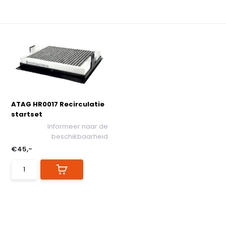
ATAG HR0017 Recirculatie
startset
Informeer naar de
beschikbaarheid
€45,-