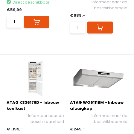
Informeer naar de
Direct beschikbaar
beschikbaarheid
€59,99
€989,-
ATAG KS36178D - Inbouw
ATAG WO6111BM - Inbouw
koelkast
afzuigkap
Informeer naar de
Informeer naar de
beschikbaarheid
beschikbaarheid
€1.199,-
€249,-