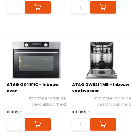
ATAG OX4511C - Inbouw
ATAG DW8214MB - Inbouw
oven
vaatwasser
Informeer naar de
Informeer naar de
beschikbaarheid
beschikbaarheid
€989,-
€1.069,-