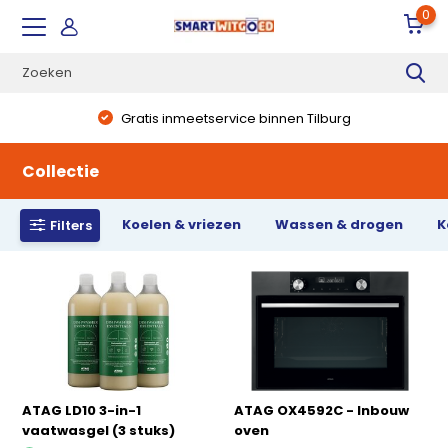
0
Gratis inmeetservice binnen Tilburg
Collectie
Koelen & vriezen
Wassen & drogen
K
Filters
ATAG LD10 3-in-1
ATAG OX4592C - Inbouw
vaatwasgel (3 stuks)
oven