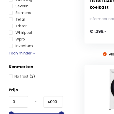
LG GSLC40E
Severin
koelkast
Siemens
Informeer na
Tefal
Tristar
€1.399,-
Whirlpool
Wpro
inventum
Toon minder
All
Kenmerken
No frost
(2)
Prijs
-