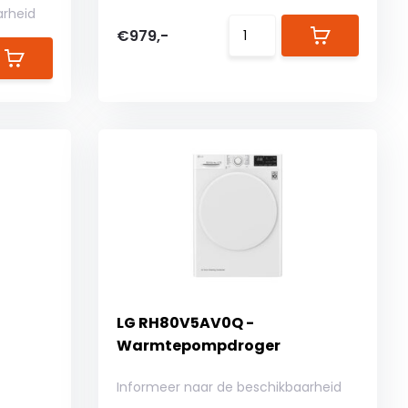
arheid
€979,-
LG RH80V5AV0Q -
Warmtepompdroger
Informeer naar de beschikbaarheid