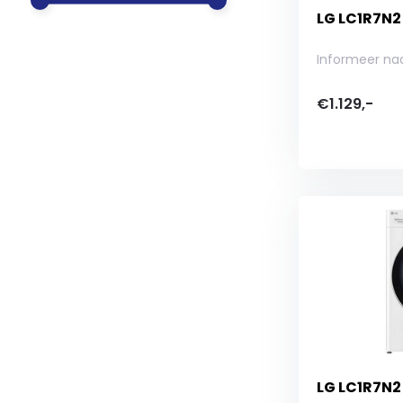
LG LC1R7N
Informeer na
€1.129,-
LG LC1R7N