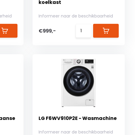
koelkast
arheid
Informeer naar de beschikbaarheid
€999,-
kaanse
LG F6WV910P2E - Wasmachine
Informeer naar de beschikbaarheid