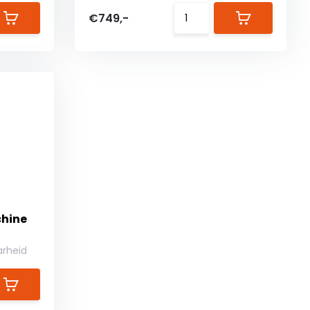
€749,-
hine
arheid