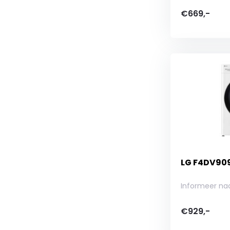
€669,-
LG F4DV90
Informeer na
€929,-