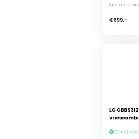
Informeer na
€699,-
LG GBBS312
vriescombi
Direct bes