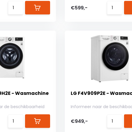
€599,-
9H2E - Wasmachine
LG F4V909P2E - Wasmac
ar de beschikbaarheid
Informeer naar de beschikba
€949,-