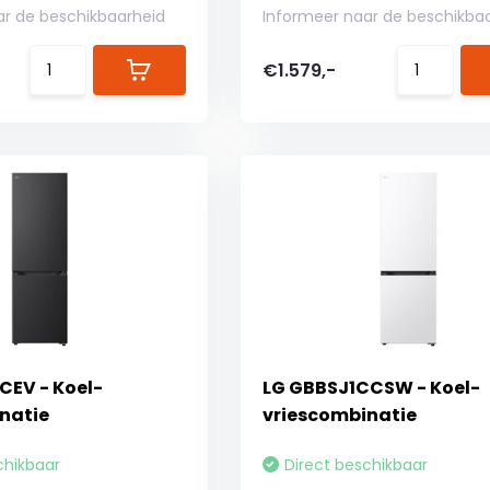
ar de beschikbaarheid
Informeer naar de beschikba
€1.579,-
CEV - Koel-
LG GBBSJ1CCSW - Koel-
natie
vriescombinatie
chikbaar
Direct beschikbaar