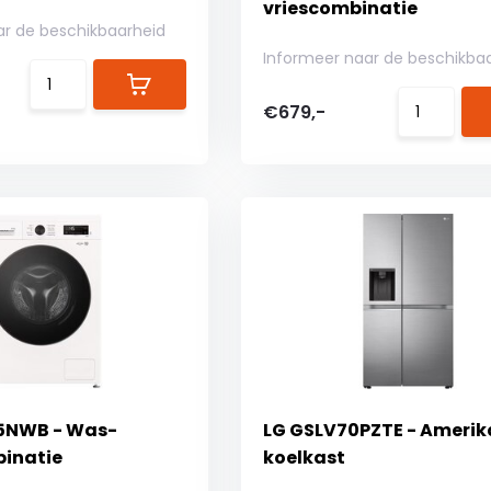
vriescombinatie
ar de beschikbaarheid
Informeer naar de beschikba
€679,-
5NWB - Was-
LG GSLV70PZTE - Ameri
inatie
koelkast