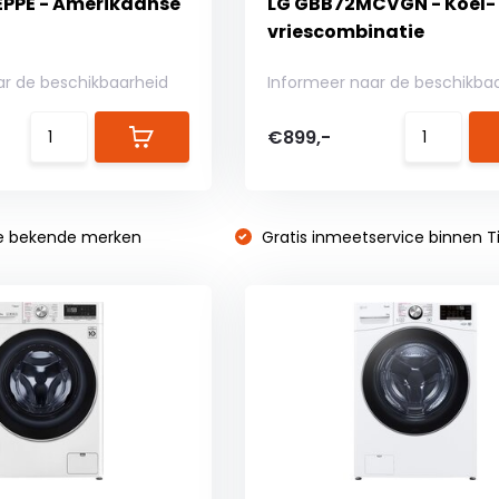
PPE - Amerikaanse
LG GBB72MCVGN - Koel-
vriescombinatie
ar de beschikbaarheid
Informeer naar de beschikba
€899,-
e bekende merken
Gratis inmeetservice binnen Ti