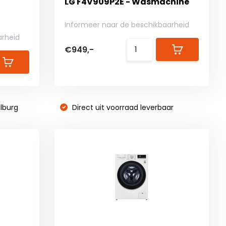
LG F4V909P2E - Wasmachine
Informeer naar de beschikbaarheid
arheid
€949,-
lburg
Direct uit voorraad leverbaar