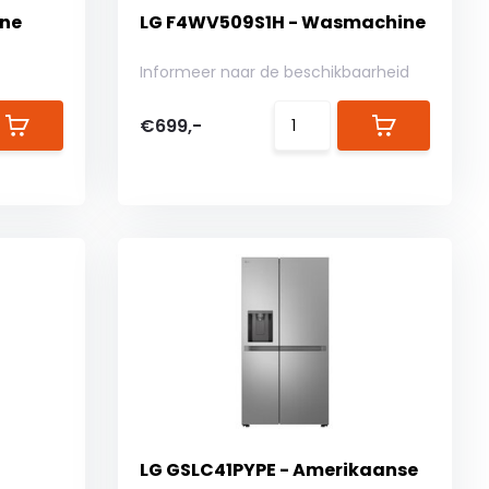
ine
LG F4WV509S1H - Wasmachine
Informeer naar de beschikbaarheid
€699,-
LG GSLC41PYPE - Amerikaanse