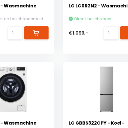
2 - Wasmachine
LG LC0R2N2 - Wasmach
ar de beschikbaarheid
Direct beschikbaar
€1.099,-
2 - Wasmachine
LG GBBS322CPY - Koel-