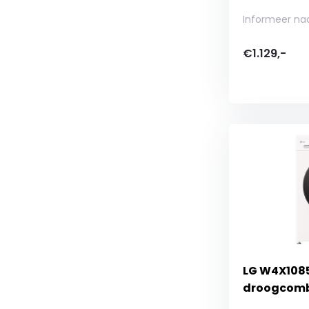
Informeer na
€1.129,-
LG W4X108
droogcomb