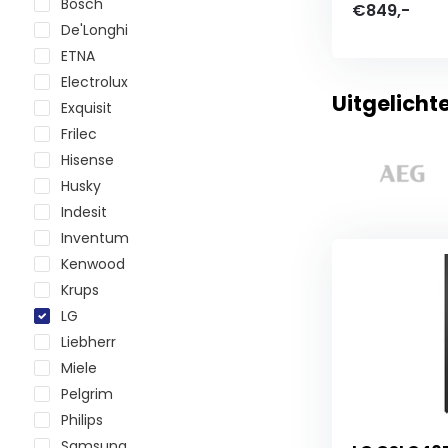
Bosch
€849,-
De'Longhi
ETNA
Electrolux
Uitgelicht
Exquisit
Frilec
Hisense
Husky
Indesit
Inventum
Kenwood
Krups
LG
Liebherr
Miele
Pelgrim
Philips
Samsung