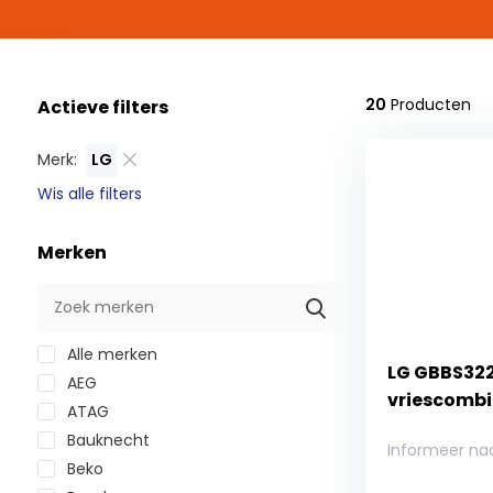
20
Producten
Actieve filters
Merk:
LG
Wis alle filters
Merken
Alle merken
LG GBBS322
AEG
vriescombi
ATAG
Bauknecht
Informeer na
Beko