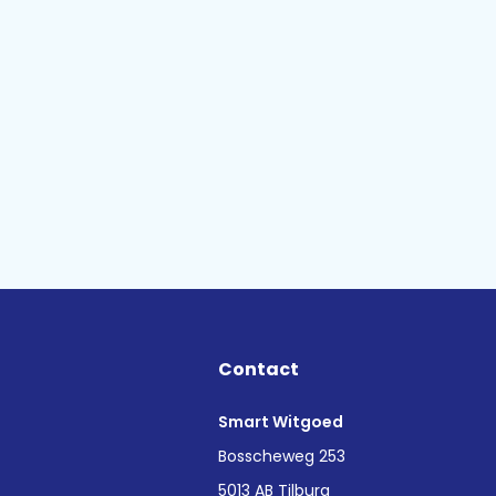
Contact
Smart Witgoed
n
Bosscheweg 253
5013 AB Tilburg