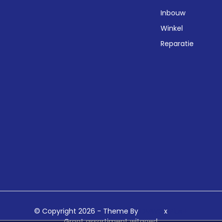
Inbouw
Winkel
Reparatie
© Copyright 2026 - Theme By
DMWS
x
Plus+
Groot assortiment witgoed