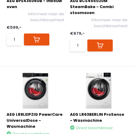
AEG BPE435060B - Inbouw
AEG BCS455020M
oven
SteamBake - Combi
stoomoven
Informeer naar de
beschikbaarheid
Informeer naar de
beschikbaarheid
€599,-
€679,-
AEG LR8LEIPZIG PowerCare
AEG LR63BERLIN ProSense
UniversalDose -
- Wasmachine
Wasmachine
Direct beschikbaar
Direct beschikbaar