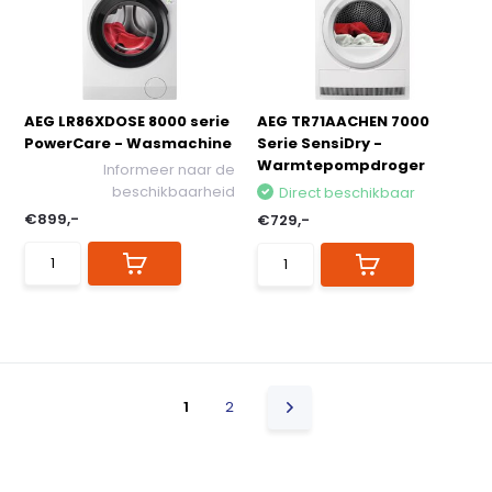
AEG LR86XDOSE 8000 serie
AEG TR71AACHEN 7000
PowerCare - Wasmachine
Serie SensiDry -
Warmtepompdroger
Informeer naar de
beschikbaarheid
Direct beschikbaar
€899,-
€729,-
1
2