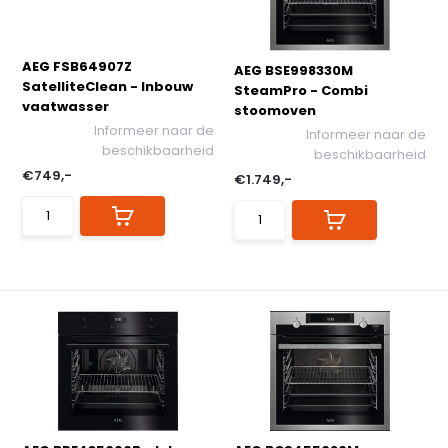
AEG FSB64907Z
AEG BSE998330M
SatelliteClean - Inbouw
SteamPro - Combi
vaatwasser
stoomoven
Informeer naar de
Informeer naar de
beschikbaarheid
beschikbaarheid
€749,-
€1.749,-