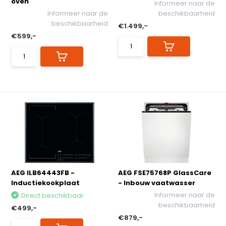
oven
Informeer naar de
Informeer naar de
beschikbaarheid
beschikbaarheid
€1.499,-
€599,-
AEG ILB64443FB -
AEG FSE75768P GlassCare
Inductiekookplaat
- Inbouw vaatwasser
Informeer naar de
Direct beschikbaar
beschikbaarheid
€499,-
€879,-