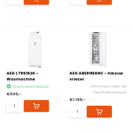
AEG LTR6162K -
AEG ABE818E6NC - Inbouw
Wasmachine
vriezer
Informeer naar de
Direct beschikbaar
beschikbaarheid
€599,-
€1.199,-