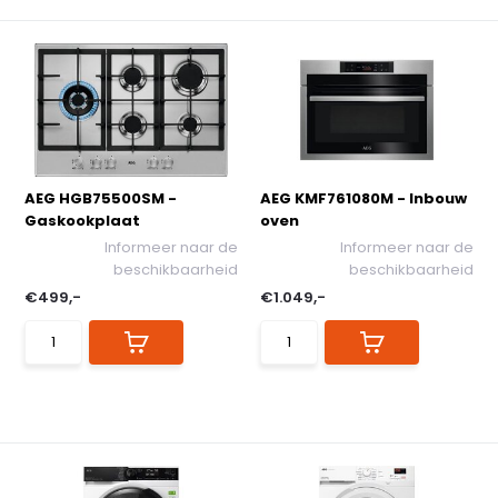
AEG HGB75500SM -
AEG KMF761080M - Inbouw
Gaskookplaat
oven
Informeer naar de
Informeer naar de
beschikbaarheid
beschikbaarheid
€499,-
€1.049,-