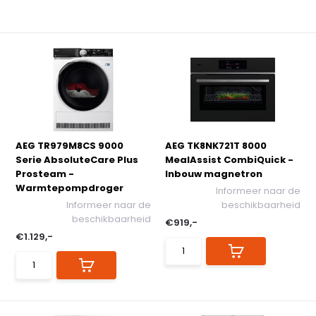
AEG TR979M8CS 9000
AEG TK8NK721T 8000
Serie AbsoluteCare Plus
MealAssist CombiQuick -
Prosteam -
Inbouw magnetron
Warmtepompdroger
Informeer naar de
Informeer naar de
beschikbaarheid
beschikbaarheid
€919,-
€1.129,-