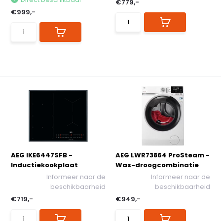
€779,-
€999,-
AEG IKE6447SFB -
AEG LWR73864 ProSteam -
Inductiekookplaat
Was-droogcombinatie
Informeer naar de
Informeer naar de
beschikbaarheid
beschikbaarheid
€719,-
€949,-