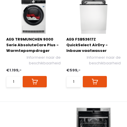
AEG TR9MUNCHEN 9000
AEG FSB53617Z
Serie AbsoluteCare Plus -
QuickSelect AirDry -
Warmtepompdroger
Inbouw vaatwasser
Informeer naar de
Informeer naar de
beschikbaarheid
beschikbaarheid
€1.199,-
€599,-