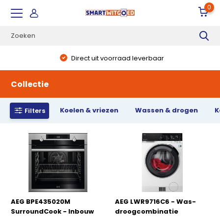
0
Direct uit voorraad leverbaar
Collectie
Koelen & vriezen
Wassen & drogen
K
Filters
AEG BPE435020M
AEG LWR9716C6 - Was-
SurroundCook - Inbouw
droogcombinatie