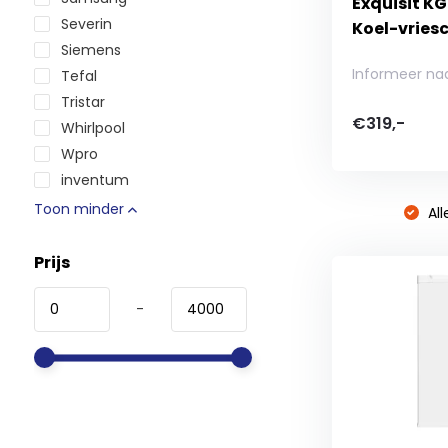
Exquisit K
Severin
Koel-vries
Siemens
Informeer na
Tefal
Tristar
€319,-
Whirlpool
Wpro
inventum
Toon minder
All
Prijs
-