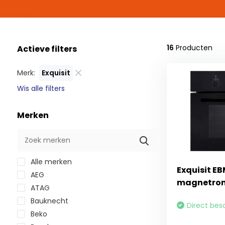
16
Producten
Actieve filters
Merk:
Exquisit
Wis alle filters
Merken
Alle merken
Exquisit E
AEG
magnetro
ATAG
Bauknecht
Direct bes
Beko