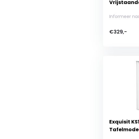
Vrijstaand
Informeer na
€329,-
Exquisit KS
Tafelmodel