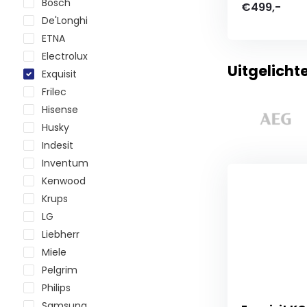
Bosch
€499,-
De'Longhi
ETNA
Electrolux
Uitgelicht
Exquisit
Frilec
Hisense
Husky
Indesit
Inventum
Kenwood
Krups
LG
Liebherr
Miele
Pelgrim
Philips
Samsung