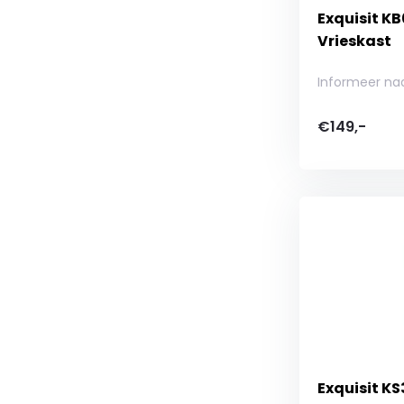
Exquisit K
Vrieskast
Informeer na
€149,-
Exquisit K