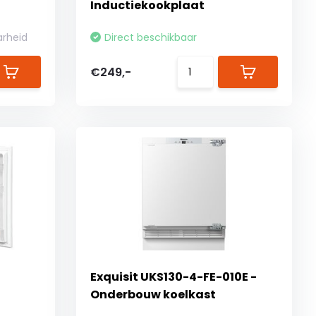
Inductiekookplaat
arheid
Direct beschikbaar
€249,-
Exquisit UKS130-4-FE-010E -
Onderbouw koelkast