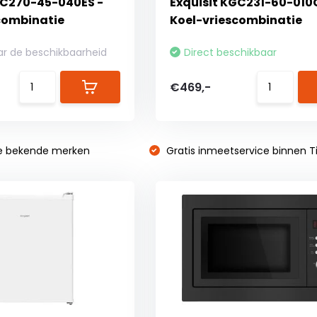
GC270-45-040ES -
Exquisit KGC231-60-010
combinatie
Koel-vriescombinatie
ar de beschikbaarheid
Direct beschikbaar
€469,-
e bekende merken
Gratis inmeetservice binnen Ti