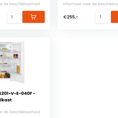
ar de beschikbaarheid
Informeer naar de beschikba
€255,-
KS201-V-E-040F -
lkast
ar de beschikbaarheid