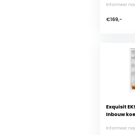
Informeer na
€169,-
Exquisit E
Inbouw koe
Informeer na