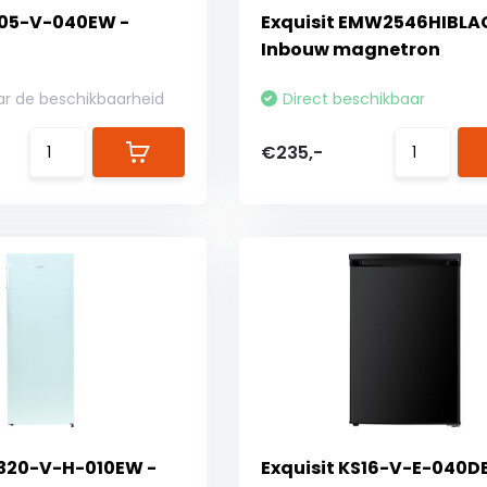
B05-V-040EW -
Exquisit EMW2546HIBLA
Inbouw magnetron
ar de beschikbaarheid
Direct beschikbaar
€235,-
S320-V-H-010EW -
Exquisit KS16-V-E-040DB