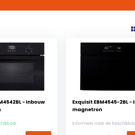
BM4542BL - Inbouw
Exquisit EBM4545-2BL -
n
magnetron
chikbaar
Informeer naar de beschikba