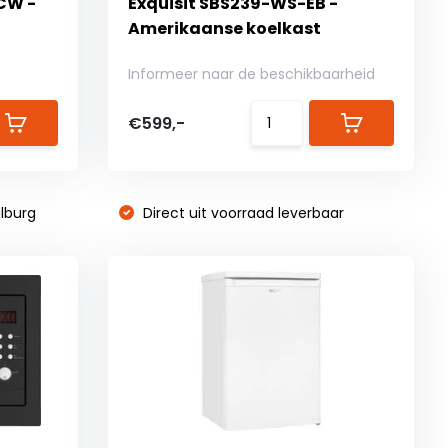
CW -
Exquisit SBS239-WS-EB -
Amerikaanse koelkast
Informeer naar de beschikbaarheid
€599,-
lburg
Direct uit voorraad leverbaar