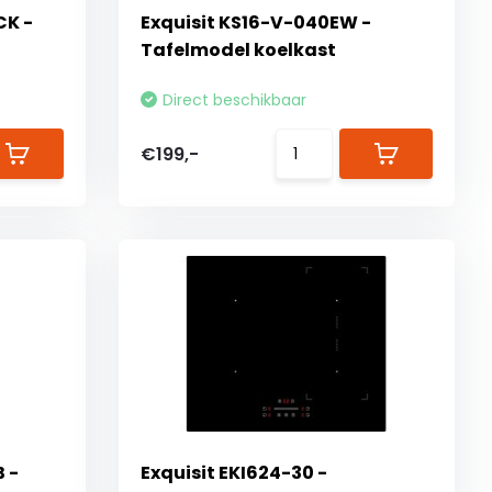
CK -
Exquisit KS16-V-040EW -
Tafelmodel koelkast
Direct beschikbaar
€199,-
 -
Exquisit EKI624-30 -