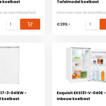
e koelkast
Tafelmodel koelkast
ar de beschikbaarheid
Informeer naar de beschikba
€289,-
117-3-041EW -
Exquisit EKS131-V-040E -
 koelkast
Inbouw koelkast