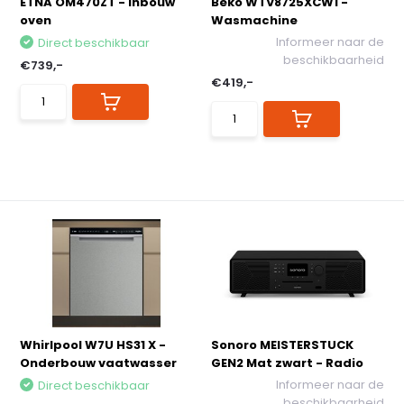
ETNA OM470ZT - Inbouw
Beko WTV8725XCW1 -
oven
Wasmachine
Informeer naar de
Direct beschikbaar
beschikbaarheid
€739,-
€419,-
Whirlpool W7U HS31 X -
Sonoro MEISTERSTUCK
Onderbouw vaatwasser
GEN2 Mat zwart - Radio
Informeer naar de
Direct beschikbaar
beschikbaarheid