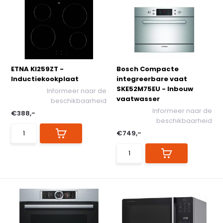
ETNA KI259ZT -
Bosch Compacte
Inductiekookplaat
integreerbare vaat
SKE52M75EU - Inbouw
Informeer naar de
vaatwasser
beschikbaarheid
Informeer naar de
€388,-
beschikbaarheid
€749,-