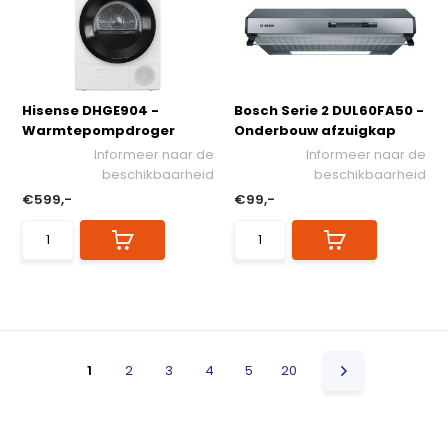
Hisense DHGE904 -
Bosch Serie 2 DUL60FA50 -
Warmtepompdroger
Onderbouw afzuigkap
Informeer naar de
Informeer naar de
beschikbaarheid
beschikbaarheid
€599,-
€99,-
1
2
3
4
5
20