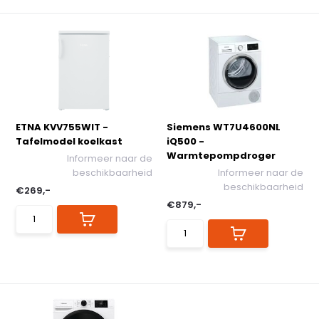
ETNA KVV755WIT -
Siemens WT7U4600NL
Tafelmodel koelkast
iQ500 -
Warmtepompdroger
Informeer naar de
beschikbaarheid
Informeer naar de
beschikbaarheid
€269,-
€879,-