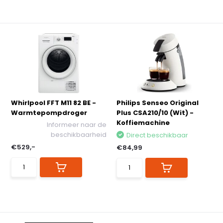
Whirlpool FFT M11 82 BE -
Philips Senseo Original
Warmtepompdroger
Plus CSA210/10 (Wit) -
Koffiemachine
Informeer naar de
beschikbaarheid
Direct beschikbaar
€529,-
€84,99