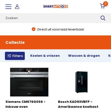
0
Direct uit voorraad leverbaar
Collectie
Koelen & vriezen
Wassen & drogen
K
Filters
Siemens CM676G0S6 -
Bosch KAD93VBFP -
Inbouw oven
Amerikaanse koelkast