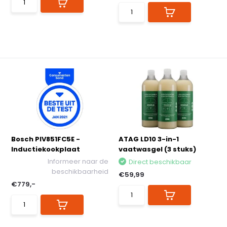
Bosch PIV851FC5E -
ATAG LD10 3-in-1
Inductiekookplaat
vaatwasgel (3 stuks)
Informeer naar de
Direct beschikbaar
beschikbaarheid
€59,99
€779,-