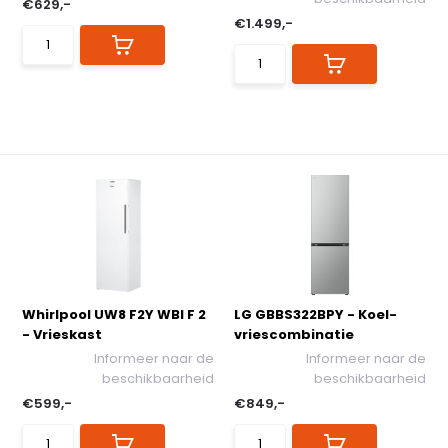
€629,-
€1.499,-
Whirlpool UW8 F2Y WBI F 2
LG GBBS322BPY - Koel-
- Vrieskast
vriescombinatie
Informeer naar de
Informeer naar de
beschikbaarheid
beschikbaarheid
€599,-
€849,-