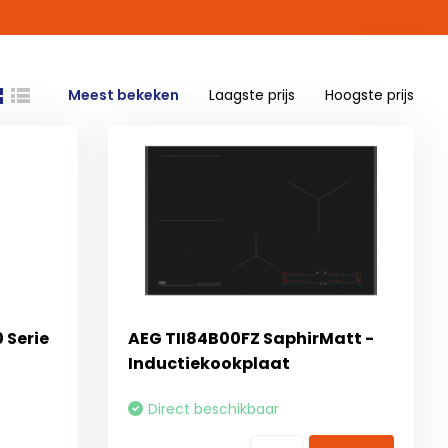
Meest bekeken
Laagste prijs
Hoogste prijs
Serie
AEG TII84B00FZ SaphirMatt -
Inductiekookplaat
Direct beschikbaar