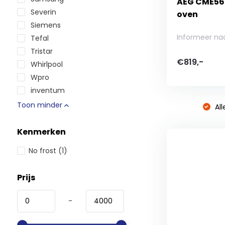
AEG CME56
Severin
oven
Siemens
Informeer na
Tefal
Tristar
€819,-
Whirlpool
Wpro
inventum
Toon minder
All
Kenmerken
No frost
(1)
Prijs
-