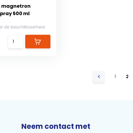
& magnetron
spray 500 ml
ar de beschikbaarheid
1
2
Neem contact met