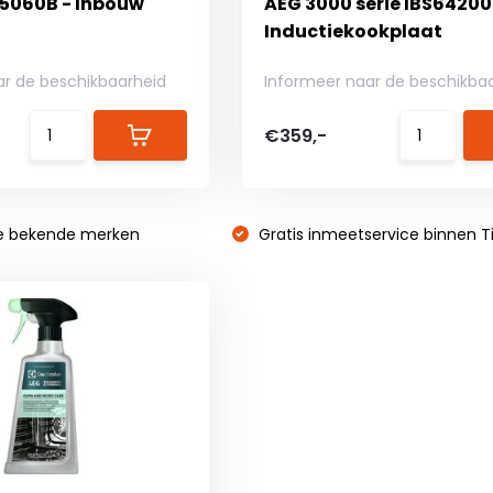
5060B - Inbouw
AEG 3000 serie IBS64200
Inductiekookplaat
ar de beschikbaarheid
Informeer naar de beschikba
€359,-
e bekende merken
Gratis inmeetservice binnen Ti