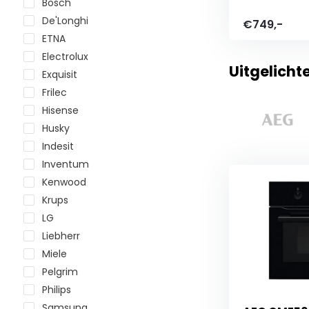
Bosch
De'Longhi
€749,-
ETNA
Electrolux
Uitgelicht
Exquisit
Frilec
Hisense
Husky
Indesit
Inventum
Kenwood
Krups
LG
Liebherr
Miele
Pelgrim
Philips
Samsung