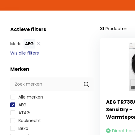
31
Producten
Actieve filters
Merk:
AEG
Wis alle filters
Merken
Alle merken
AEG TR738A
AEG
SensiDry -
ATAG
Warmtepo
Bauknecht
Beko
Direct bes