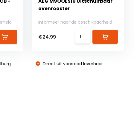
CB -
AEG M9OOES10 Uitschuifbaar
ovenrooster
arheid
Informeer naar de beschikbaarheid
€24,99
lburg
Direct uit voorraad leverbaar