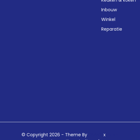
Keuken & koken
Inbouw
Winkel
Reparatie
© Copyright 2026 - Theme By
DMWS
x
Plus+