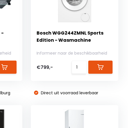
 -
Bosch WGG244ZMNL Sports
Edition - Wasmachine
arheid
Informeer naar de beschikbaarheid
€799,-
lburg
Direct uit voorraad leverbaar