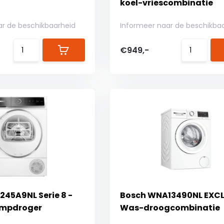
koel-vriescombinatie
ar de beschikbaarheid
Informeer naar de beschikba
€949,-
45A9NL Serie 8 -
Bosch WNA13490NL EXCL
mpdroger
Was-droogcombinatie