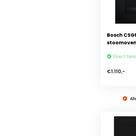
Bosch CSG
stoomove
Direct bes
€1.110,-
All