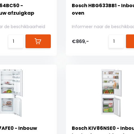
64BC50 -
Bosch HBG633BB1 - Inb
w afzuigkap
oven
ar de beschikbaarheid
Informeer naar de beschikba
€869,-
7AFE0 - Inbouw
Bosch KIV86NSE0 - Inbo