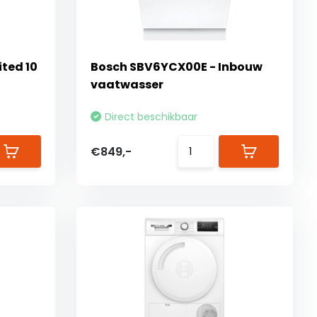
ted 10
Bosch SBV6YCX00E - Inbouw
vaatwasser
Direct beschikbaar
€849,-