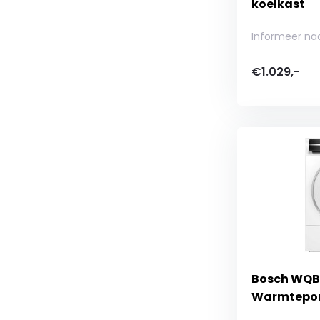
koelkast
Informeer na
€1.029,-
Bosch WQB2
Warmtepo