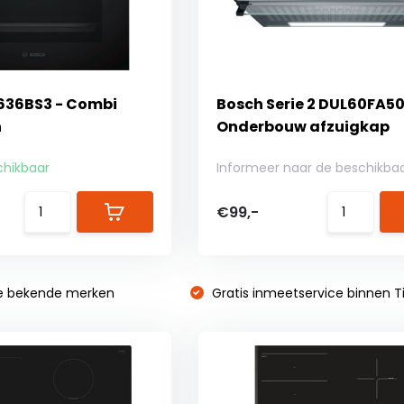
636BS3 - Combi
Bosch Serie 2 DUL60FA50
n
Onderbouw afzuigkap
chikbaar
Informeer naar de beschikba
€99,-
e bekende merken
Gratis inmeetservice binnen Ti