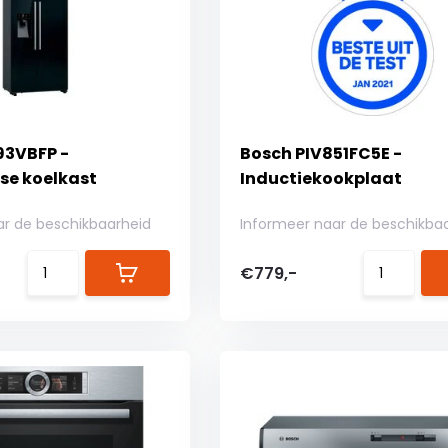
93VBFP -
Bosch PIV851FC5E -
se koelkast
Inductiekookplaat
ar de beschikbaarheid
Informeer naar de beschikba
€779,-