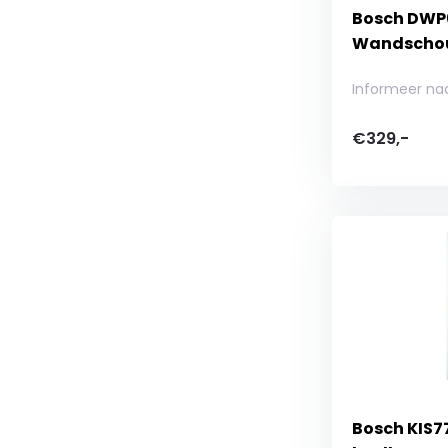
Bosch DWP
Wandschou
Informeer na
€329,-
Bosch KIS7