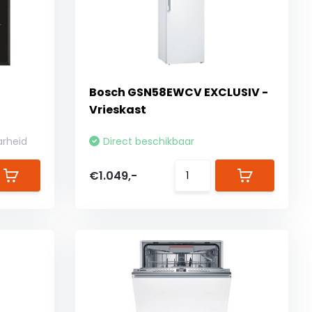
Bosch GSN58EWCV EXCLUSIV -
Vrieskast
arheid
Direct beschikbaar
€1.049,-