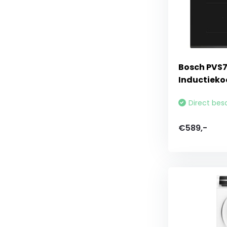
Bosch PVS73
Inductieko
Direct bes
€589,-