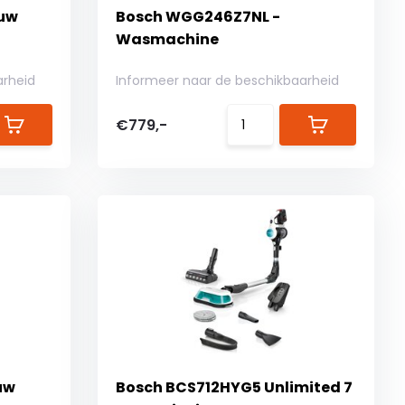
ouw
Bosch WGG246Z7NL -
Wasmachine
arheid
Informeer naar de beschikbaarheid
€779,-
uw
Bosch BCS712HYG5 Unlimited 7