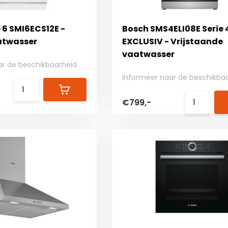
 6 SMI6ECS12E -
Bosch SMS4ELI08E Serie 
atwasser
EXCLUSIV - Vrijstaande
vaatwasser
ar de beschikbaarheid
Informeer naar de beschikba
€799,-