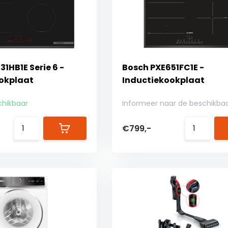
1HB1E Serie 6 -
Bosch PXE651FC1E -
okplaat
Inductiekookplaat
chikbaar
Informeer naar de beschikba
€799,-