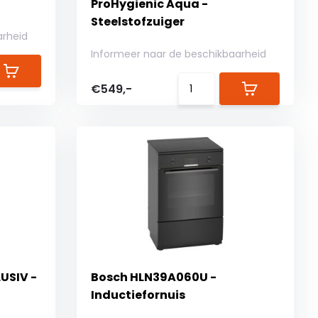
ProHygienic Aqua -
Steelstofzuiger
arheid
Informeer naar de beschikbaarheid
€549,-
USIV -
Bosch HLN39A060U -
Inductiefornuis