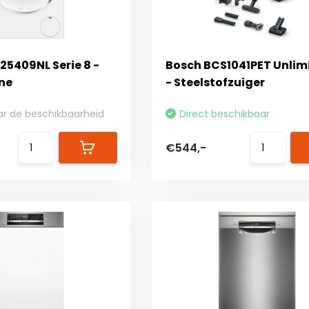
5409NL Serie 8 -
Bosch BCS1041PET Unlimi
ne
- Steelstofzuiger
ar de beschikbaarheid
Direct beschikbaar
€544,-