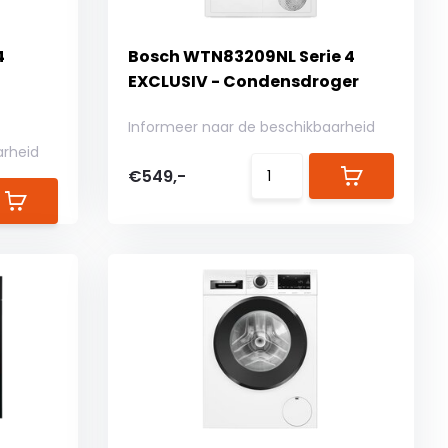
4
Bosch WTN83209NL Serie 4
EXCLUSIV - Condensdroger
Informeer naar de beschikbaarheid
arheid
€549,-