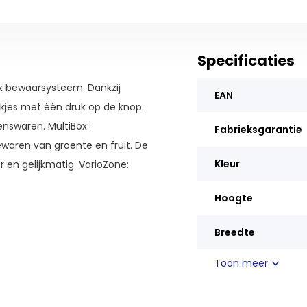
Specificaties
x bewaarsysteem. Dankzij
EAN
lokjes met één druk op de knop.
nswaren. MultiBox:
Fabrieksgarantie
waren van groente en fruit. De
Kleur
r en gelijkmatig. VarioZone:
eaus in het vriesgedeelte.
Hoogte
Breedte
Toon meer