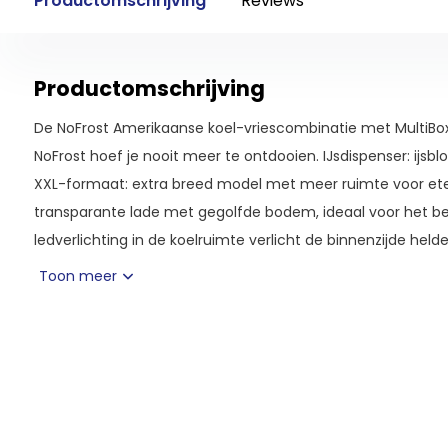
Productomschrijving
Reviews
Productomschrijving
De NoFrost Amerikaanse koel-vriescombinatie met MultiBo
NoFrost hoef je nooit meer te ontdooien. IJsdispenser: ijsb
XXL-formaat: extra breed model met meer ruimte voor ete
transparante lade met gegolfde bodem, ideaal voor het be
ledverlichting in de koelruimte verlicht de binnenzijde helde
meer flexibiliteit en ruimte dankzij uitneembare glazen plat
Toon meer