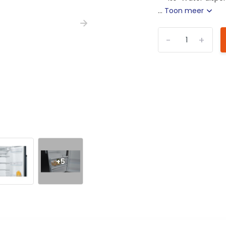
...
Toon meer
-
+
+5