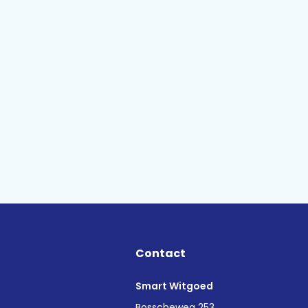
Contact
Smart Witgoed
n
Bosscheweg 253