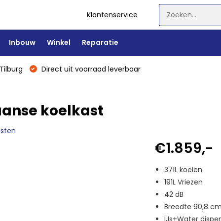
Klantenservice
Inbouw
Winkel
Reparatie
Tilburg
Direct uit voorraad leverbaar
anse koelkast
asten
€1.859,-
371L koelen
191L Vriezen
42 dB
Breedte 90,8 c
IJs+Water dispe