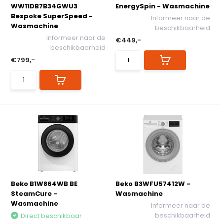
WW11DB7B34GWU3
EnergySpin - Wasmachine
Bespoke SuperSpeed -
Informeer naar de
Wasmachine
beschikbaarheid
Informeer naar de
€449,-
beschikbaarheid
€799,-
Beko B1W864WB BE
Beko B3WFU57412W -
SteamCure -
Wasmachine
Wasmachine
Informeer naar de
beschikbaarheid
Direct beschikbaar