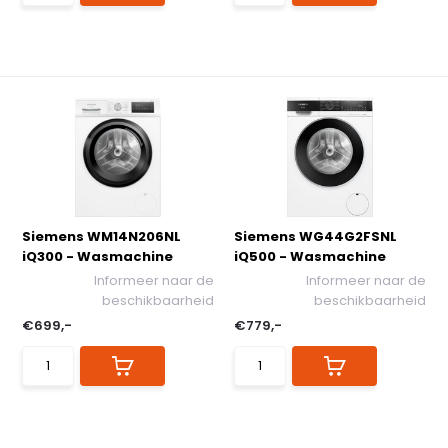
Siemens WM14N206NL
Siemens WG44G2FSNL
iQ300 - Wasmachine
iQ500 - Wasmachine
Informeer naar de
Informeer naar de
beschikbaarheid
beschikbaarheid
€699,-
€779,-