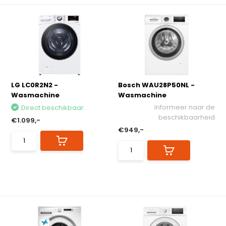
LG LC0R2N2 -
Bosch WAU28P50NL -
Wasmachine
Wasmachine
Informeer naar de
Direct beschikbaar
beschikbaarheid
€1.099,-
€949,-