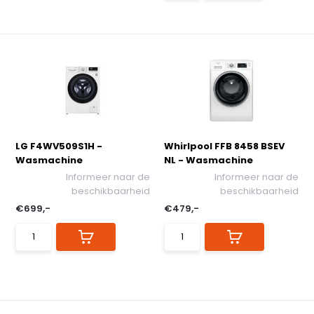
LG F4WV509S1H -
Whirlpool FFB 8458 BSEV
Wasmachine
NL - Wasmachine
Informeer naar de
Informeer naar de
beschikbaarheid
beschikbaarheid
€699,-
€479,-