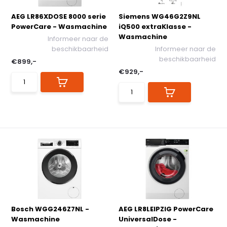
AEG LR86XDOSE 8000 serie
Siemens WG46G2Z9NL
PowerCare - Wasmachine
iQ500 extraKlasse -
Wasmachine
Informeer naar de
beschikbaarheid
Informeer naar de
beschikbaarheid
€899,-
€929,-
Bosch WGG246Z7NL -
AEG LR8LEIPZIG PowerCare
Wasmachine
UniversalDose -