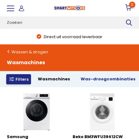
0
Direct uit voorraad leverbaar
Wassen & drogen
Wasmachines
Wasmachines
Was-droogcombinaties
Filters
Samsung
Beko BM3WFU38412CW