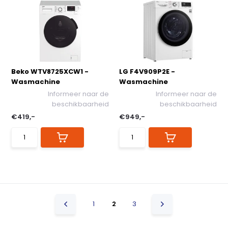
Beko WTV8725XCW1 -
LG F4V909P2E -
Wasmachine
Wasmachine
Informeer naar de
Informeer naar de
beschikbaarheid
beschikbaarheid
€419,-
€949,-
1
2
3