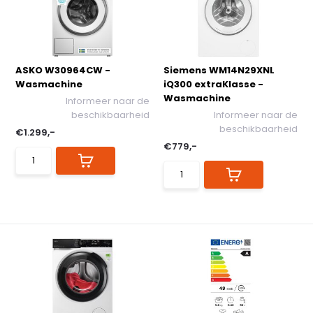
ASKO W30964CW -
Siemens WM14N29XNL
Wasmachine
iQ300 extraKlasse -
Wasmachine
Informeer naar de
beschikbaarheid
Informeer naar de
beschikbaarheid
€1.299,-
€779,-