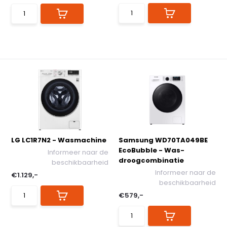
LG LC1R7N2 - Wasmachine
Samsung WD70TA049BE
EcoBubble - Was-
Informeer naar de
droogcombinatie
beschikbaarheid
Informeer naar de
€1.129,-
beschikbaarheid
€579,-