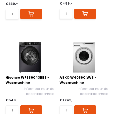
€499,-
€339,-
Hisense WF3S9043BB3 -
ASKO W4086C.W/3 -
Wasmachine
Wasmachine
Informeer naar de
Informeer naar de
beschikbaarheid
beschikbaarheid
€549,-
€1.249,-