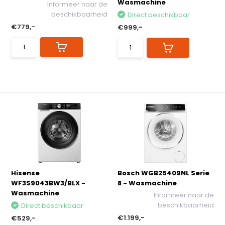
Wasmachine
Informeer naar de
beschikbaarheid
Direct beschikbaar
€779,-
€999,-
Hisense
Bosch WGB25409NL Serie
WF3S9043BW3/BLX -
8 - Wasmachine
Wasmachine
Informeer naar de
beschikbaarheid
Direct beschikbaar
€1.199,-
€529,-