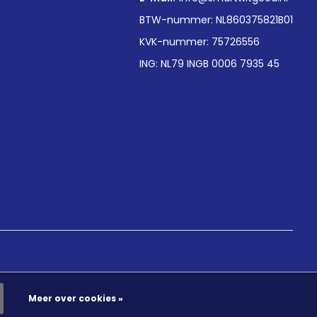
BTW-nummer: NL860375821B01
KVK-nummer: 75726556
ING: NL79 INGB 0006 7935 45
Meer over cookies »