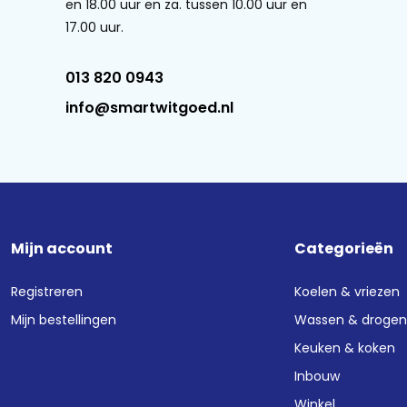
en 18.00 uur en za. tussen 10.00 uur en
rtkleding, fijne was en meer.
17.00 uur.
013 820 0943
lheid wasmiddel voor een
info@smartwitgoed.nl
us snelle 15 en 30 minuten
 vlekken zonder voorbehandelen.
 gebruik.
Mijn account
Categorieën
schade voor extra zekerheid.
en en gezinswas.
Registreren
Koelen & vriezen
wbaarheid en uitstekende
Mijn bestellingen
Wassen & droge
ger wassen en ervaar het
Keuken & koken
Inbouw
Winkel