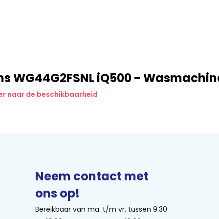
gericht aan. Denk aan olie,
je programma’s met varioSpeed
 klaar wanneer je weinig tijd
ns WG44G2FSNL iQ500 - Wasmachin
r naar de beschikbaarheid
ige wasmachines in zijn klasse.
de. De speciale slang en
 wanneer de machine draait terwijl
Neem contact met
ons op!
i blijven. De stille motor
Bereikbaar van ma. t/m vr. tussen 9.30
overlast. De bediening is