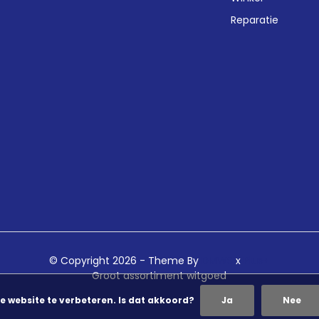
Reparatie
© Copyright 2026 - Theme By
DMWS
x
Plus+
Groot assortiment witgoed
e website te verbeteren. Is dat akkoord?
Ja
Nee