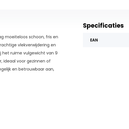
Specificaties
 moeiteloos schoon, fris en
EAN
rachtige vlekverwijdering en
j het ruime vulgewicht van 9
, ideaal voor gezinnen of
degelijk en betrouwbaar aan,
el wasmiddel en wasverzachter
uikt per wasbeurt precies
 Het systeem werkt vanzelf,
 gebruikt.