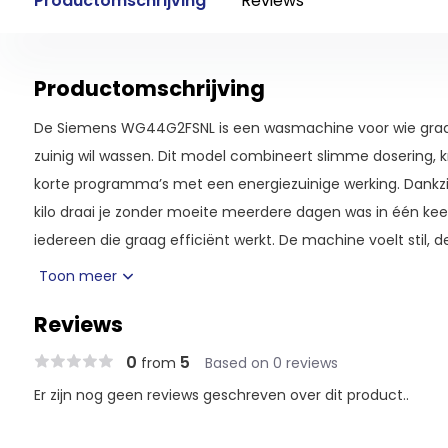
Productomschrijving
Reviews
Productomschrijving
De Siemens WG44G2FSNL is een wasmachine voor wie graag
zuinig wil wassen. Dit model combineert slimme dosering, k
korte programma’s met een energiezuinige werking. Dankzi
kilo draai je zonder moeite meerdere dagen was in één keer
iedereen die graag efficiënt werkt. De machine voelt stil, 
zodat je hem met een gerust gevoel dagelijks gebruikt.
Toon meer
Slim wassen met automatisch doseren
Reviews
Met intelligentDosing berekent de wasmachine zelf hoeve
0
5
from
Based on 0 reviews
nodig is. Je vult de reservoirs één keer en de machine gebr
genoeg. Dat zorgt voor schonere was én minder verspilling.
Er zijn nog geen reviews geschreven over dit product..
waardoor je geen moeite hebt met doseren en nooit te veel