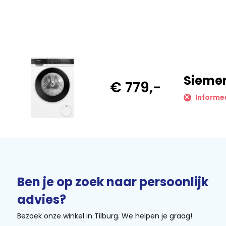
Kracht tegen vlekken en handig bij haast
De antiVlekken-functie pakt vier veelvoorkomende vlekken 
bloed, wijn of gras. Dit scheelt voorbehandelen en tijd.
Bij drukke dagen gebruik je speedPack L. Hiermee verkort 
of kies je het 15 of 30 minuten programma. Zo is je was snel
Sieme
hebt.
€ 779,-
Informee
Zuinig en veilig voor je huishouden
Met energielabel A behoort deze Siemens tot de meest zuin
Dat merk je tijdens het gebruik, niet in je wasresultaat.
aquaStop beschermt je woning levenslang tegen waterscha
beveiliging sluiten direct af bij een lek. Dit geeft rust, ook
je niet thuis bent.
Ben je op zoek naar persoonlijk
Sterke bouwkwaliteit met dagelijks comfort
advies?
De trommel is zacht voor je kleding en zorgt dat stoffen moo
Bezoek onze winkel in Tilburg. We helpen je graag!
maakt dat je de machine makkelijk ’s avonds draait zonder 