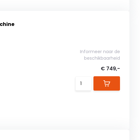
chine
Informeer naar de
beschikbaarheid
€ 749,-