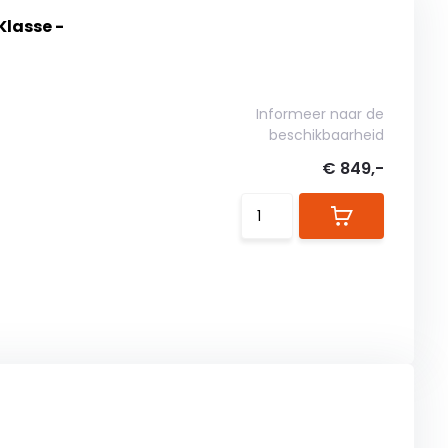
lasse -
Informeer naar de
beschikbaarheid
€ 849,-