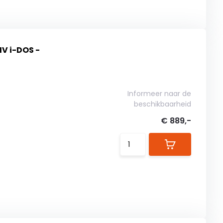
V i-DOS -
Informeer naar de
beschikbaarheid
€ 889,-