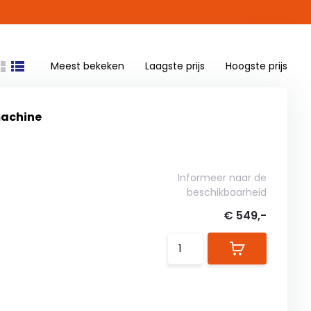
Meest bekeken
Laagste prijs
Hoogste prijs
machine
Informeer naar de
beschikbaarheid
€ 549,-