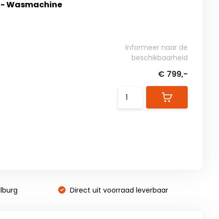
n - Wasmachine
Informeer naar de
beschikbaarheid
€ 799,-
lburg
Direct uit voorraad leverbaar