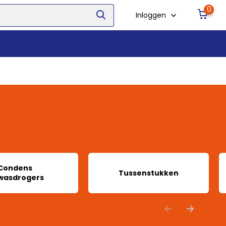
0
Inloggen
Condens
Tussenstukken
wasdrogers