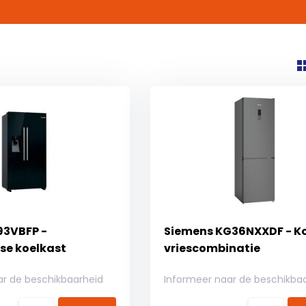
93VBFP -
Siemens KG36NXXDF - Ko
se koelkast
vriescombinatie
ar de beschikbaarheid
Informeer naar de beschikba