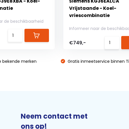
39E8XBA - Koel-
Siemens KG36EALCA
natie
Vrijstaande - Koel-
vriescombinatie
ar de beschikbaarheid
Informeer naar de beschikba
€749,-
e bekende merken
Gratis inmeetservice binnen Ti
Neem contact met
ons op!