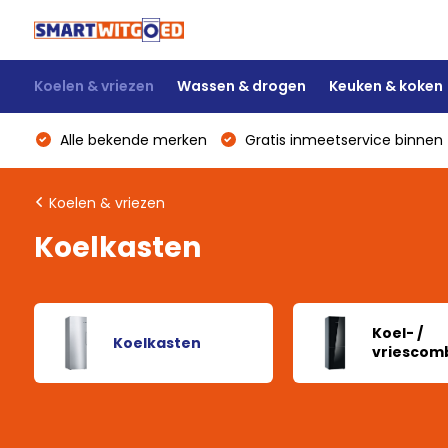
Koelen & vriezen
Wassen & drogen
Keuken & koken
Alle bekende merken
Gratis inmeetservice binnen 
Koelen & vriezen
Koelkasten
Koel- /
Koelkasten
vriescomb