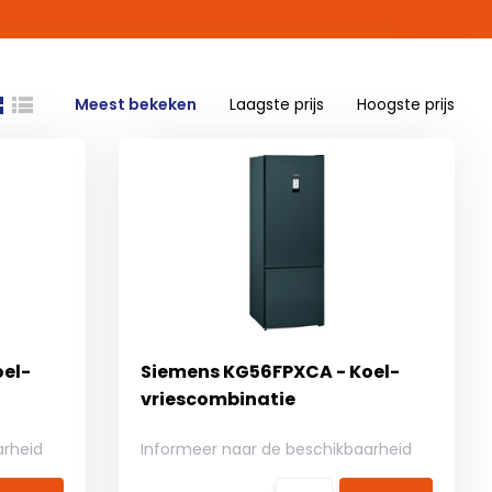
Meest bekeken
Laagste prijs
Hoogste prijs
el-
Siemens KG56FPXCA - Koel-
vriescombinatie
arheid
Informeer naar de beschikbaarheid