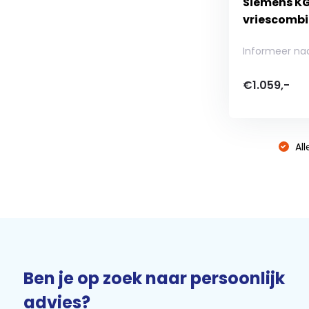
Siemens KG
vriescombi
Informeer na
€1.059,-
All
Ben je op zoek naar persoonlijk
advies?