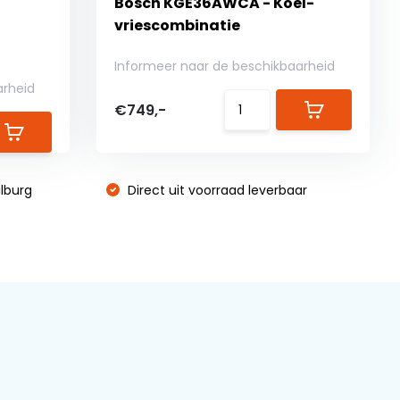
Bosch KGE36AWCA - Koel-
vriescombinatie
Informeer naar de beschikbaarheid
arheid
€749,-
lburg
Direct uit voorraad leverbaar