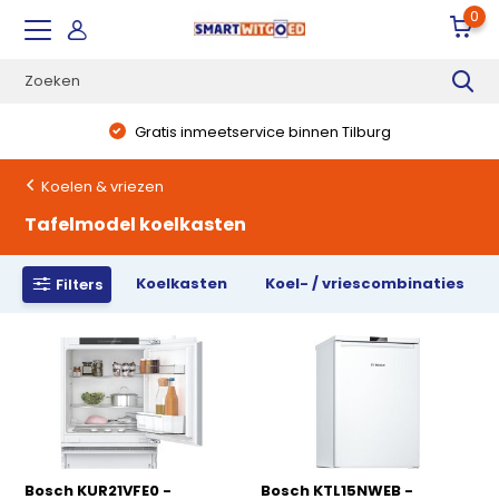
0
Gratis inmeetservice binnen Tilburg
Koelen & vriezen
Tafelmodel koelkasten
Koelkasten
Koel- / vriescombinaties
Filters
Bosch KUR21VFE0 -
Bosch KTL15NWEB -