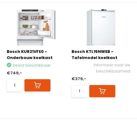
Bosch KUR21VFE0 -
Bosch KTL15NWEB -
Onderbouw koelkast
Tafelmodel koelkast
Informeer naar de
Direct beschikbaar
beschikbaarheid
€749,-
€379,-