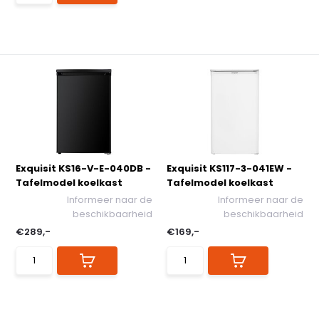
Exquisit KS16-V-E-040DB -
Exquisit KS117-3-041EW -
Tafelmodel koelkast
Tafelmodel koelkast
Informeer naar de
Informeer naar de
beschikbaarheid
beschikbaarheid
€289,-
€169,-