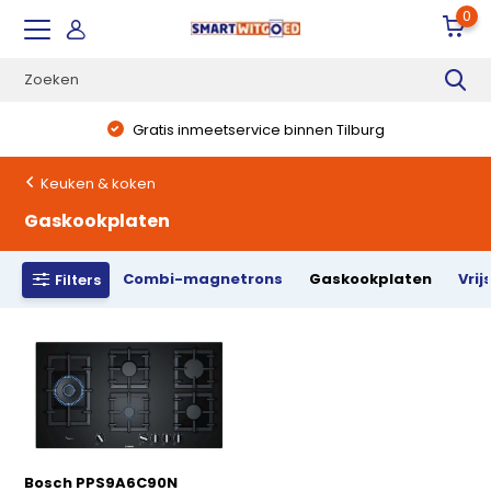
0
Gratis inmeetservice binnen Tilburg
Keuken & koken
Gaskookplaten
Combi-magnetrons
Gaskookplaten
Vri
Filters
Bosch PPS9A6C90N