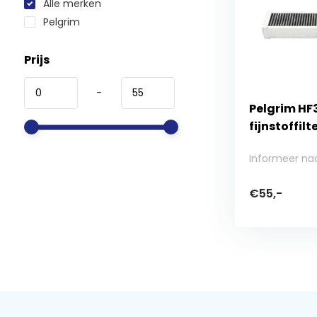
Alle merken
Pelgrim
Prijs
-
Pelgrim HF
fijnstoffilt
Informeer na
€55,-