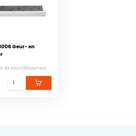
3006 Geur- en
er
ar de beschikbaarheid