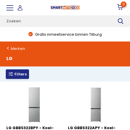
0
Gratis inmeetservice binnen Tilburg
Merken
LG
Filters
LG GBBS322BPY - Koel-
LG GBBS322APY - Koel-