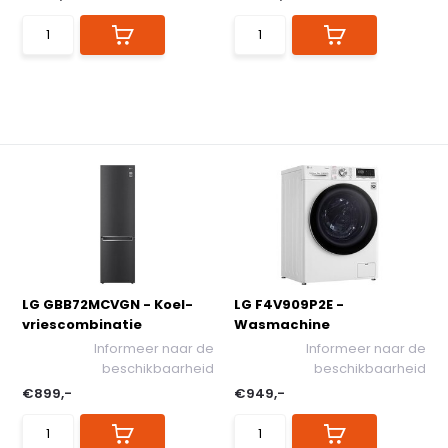
LG GBB72MCVGN - Koel-
LG F4V909P2E -
vriescombinatie
Wasmachine
Informeer naar de
Informeer naar de
beschikbaarheid
beschikbaarheid
€899,-
€949,-