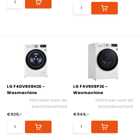
LG F4DV909H2E -
LG F4V909P2E -
Wasmachine
Wasmachine
Informeer naar de
Informeer naar de
beschikbaarheid
beschikbaarheid
€929,-
€949,-