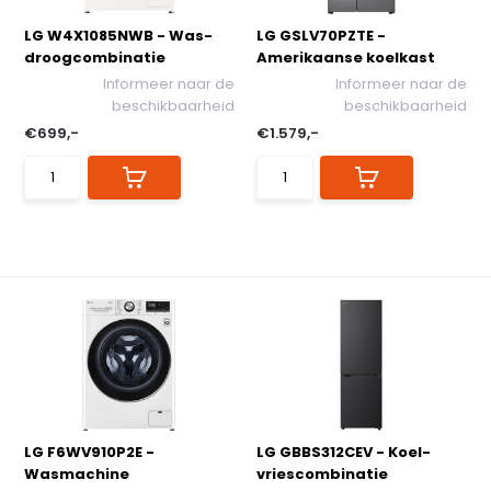
LG W4X1085NWB - Was-
LG GSLV70PZTE -
droogcombinatie
Amerikaanse koelkast
Informeer naar de
Informeer naar de
beschikbaarheid
beschikbaarheid
€699,-
€1.579,-
LG F6WV910P2E -
LG GBBS312CEV - Koel-
Wasmachine
vriescombinatie