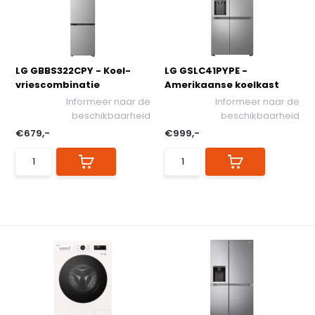
LG GBBS322CPY - Koel-
LG GSLC41PYPE -
vriescombinatie
Amerikaanse koelkast
Informeer naar de
Informeer naar de
beschikbaarheid
beschikbaarheid
€679,-
€999,-