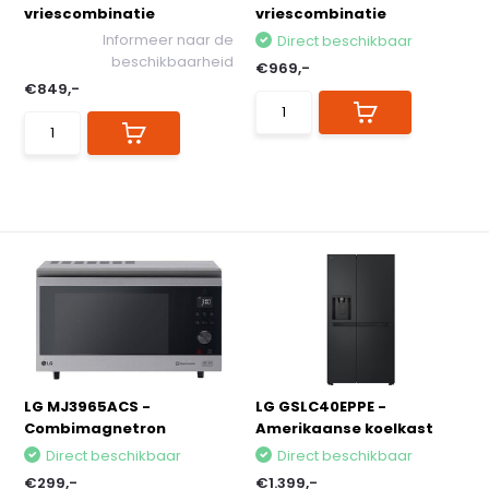
vriescombinatie
vriescombinatie
Informeer naar de
Direct beschikbaar
beschikbaarheid
€969,-
€849,-
LG MJ3965ACS -
LG GSLC40EPPE -
Combimagnetron
Amerikaanse koelkast
Direct beschikbaar
Direct beschikbaar
€299,-
€1.399,-