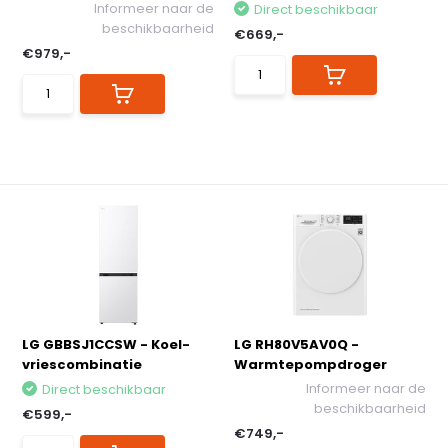
Informeer naar de
Direct beschikbaar
beschikbaarheid
€669,-
€979,-
LG GBBSJ1CCSW - Koel-
LG RH80V5AV0Q -
vriescombinatie
Warmtepompdroger
Informeer naar de
Direct beschikbaar
beschikbaarheid
€599,-
€749,-