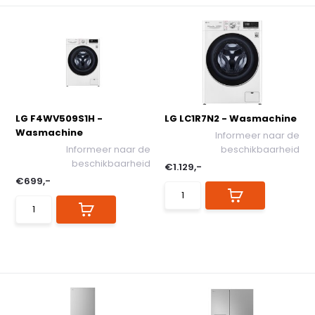
LG F4WV509S1H -
LG LC1R7N2 - Wasmachine
Wasmachine
Informeer naar de
Informeer naar de
beschikbaarheid
beschikbaarheid
€1.129,-
€699,-