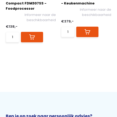
Compact FDM307SS -
- Keukenmachine
Foodprocessor
Informeer naar de
Informeer naar de
beschikbaarheid
beschikbaarheid
€379,-
€138,-
Ben je op zoek naar persoonlijk advies?