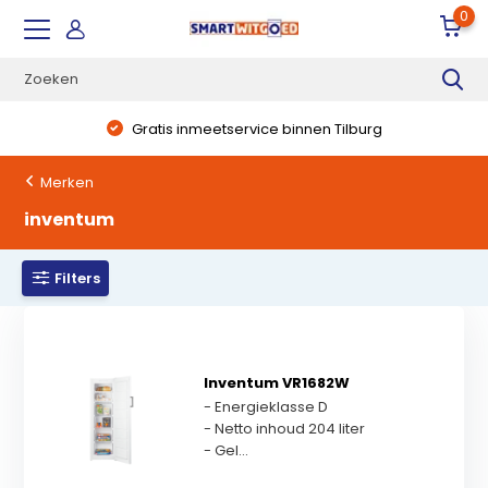
0
Gratis inmeetservice binnen Tilburg
Merken
inventum
Filters
Inventum VR1682W
- Energieklasse D
- Netto inhoud 204 liter
- Gel...