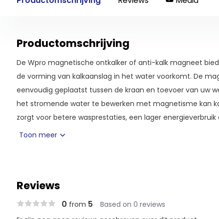
Productomschrijving
Reviews
Media
Productomschrijving
De Wpro magnetische ontkalker of anti-kalk magneet bied
de vorming van kalkaanslag in het water voorkomt. De mag
eenvoudig geplaatst tussen de kraan en toevoer van uw 
het stromende water te bewerken met magnetisme kan kal
zorgt voor betere wasprestaties, een lager energieverbrui
uw machine. Deze eenvoudig te installeren accessoire is 
Toon meer
alternatief voor chemische ontkalking producten.
Reviews
0
5
from
Based on 0 reviews