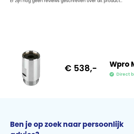
Er zijn nog geen reviews geschreven over dit product..
Wpro 
€ 538,-
Direct 
Ben je op zoek naar persoonlijk