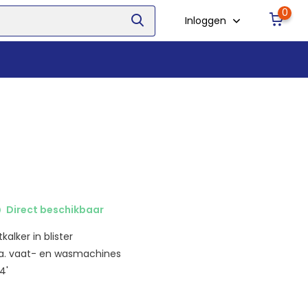
0
Inloggen
Direct beschikbaar
alker in blister
.a. vaat- en wasmachines
4'