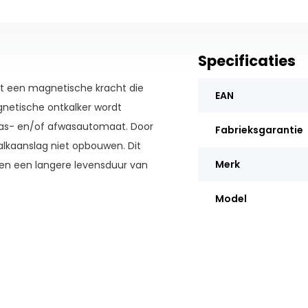
Specificaties
t een magnetische kracht die
EAN
netische ontkalker wordt
was- en/of afwasautomaat. Door
Fabrieksgarantie
kaanslag niet opbouwen. Dit
Merk
k en een langere levensduur van
daarnaast een groener
Model