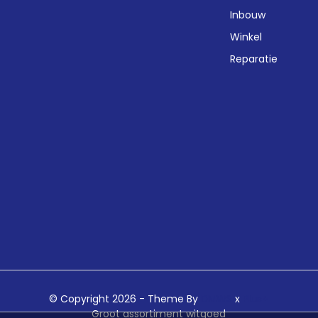
Inbouw
Winkel
Reparatie
© Copyright 2026 - Theme By
DMWS
x
Plus+
Groot assortiment witgoed