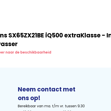
e keer, terwijl het resultaat
erkt efficiënt en slijtvast.
et programma automatisch aan.
ns SX65ZX21BE iQ500 extraKlasse - 
asser
er naar de beschikbaarheid
l. Ideaal voor open keukens of
chine eenvoudig met je
n melding als de vaat klaar is.
raling en zorgt voor goed zicht
Neem contact met
ons op!
Bereikbaar van ma. t/m vr. tussen 9.30
tra veel ruimte voor grote