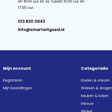
en 18.00 uur en za. tussen 10.00 uur en
17.00 uur.
ord verbruik
en keukens
013 820 0943
een schoon resultaat
info@smartwitgoed.nl
c
: Flexibel en comfortabel
e smartphone
sser kopen? De SX65ZX21BE iQ500
Mijn account
Categorieën
gie in één strak geïntegreerd
Registreren
Koelen & vriezen
Mijn bestellingen
Wassen & droge
Keuken & koken
Inbouw
Winkel