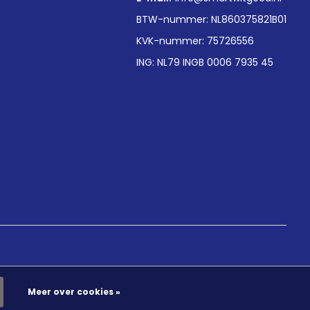
BTW-nummer: NL860375821B01
KVK-nummer: 75726556
ING: NL79 INGB 0006 7935 45
Meer over cookies »