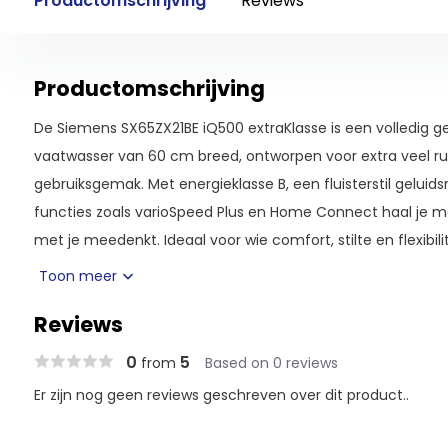
Productomschrijving
Reviews
Productomschrijving
De Siemens SX65ZX21BE iQ500 extraKlasse is een volledig g
vaatwasser van 60 cm breed, ontworpen voor extra veel 
gebruiksgemak. Met energieklasse B, een fluisterstil gelui
functies zoals varioSpeed Plus en Home Connect haal je mo
met je meedenkt. Ideaal voor wie comfort, stilte en flexibili
Toon meer
Extra hoog, extra veel ruimte
Dit is een XXL-model. Dat betekent meer binnenruimte, ha
Reviews
pannen. Je hebt plek voor 14 couverts, perfect voor gezinn
0
5
from
Based on 0 reviews
De flexComfort-korven en de varioLade bovenin zorgen voo
Er zijn nog geen reviews geschreven over dit product..
kopjes en keukengerei krijgen allemaal hun eigen plek. Dankz
bovenkorf eenvoudig in hoogte, zelfs als hij al beladen is.