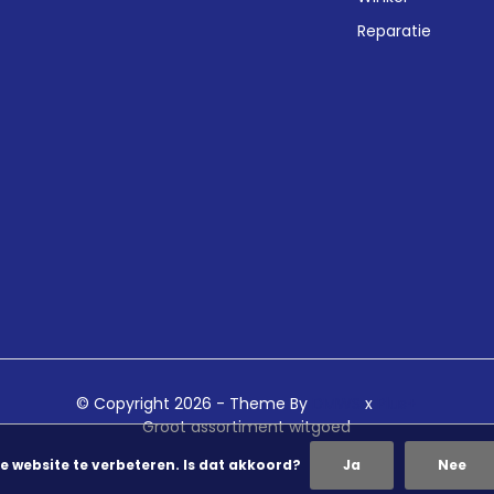
Reparatie
© Copyright 2026 - Theme By
DMWS
x
Plus+
Groot assortiment witgoed
e website te verbeteren. Is dat akkoord?
Ja
Nee