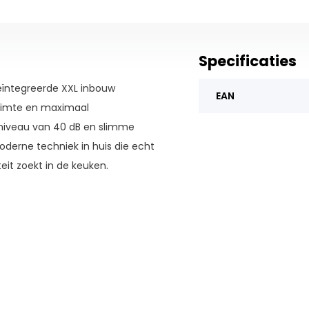
Specificaties
eïntegreerde XXL inbouw
EAN
ruimte en maximaal
dsniveau van 40 dB en slimme
derne techniek in huis die echt
teit zoekt in de keuken.
ndig voor grote borden en hoge
en of etentjes met vrienden.
r een slimme indeling. Bestek,
ij rackMatic verstel je de