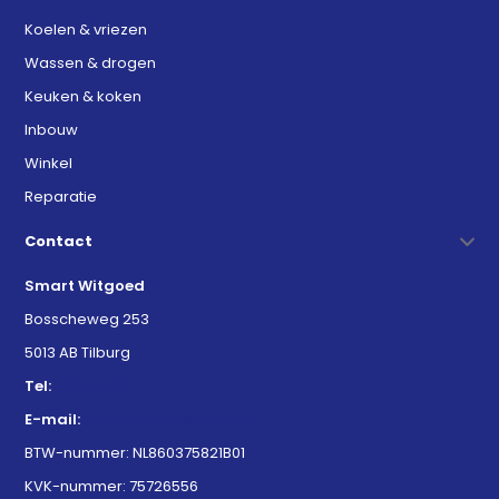
Koelen & vriezen
Wassen & drogen
Keuken & koken
Inbouw
Winkel
Reparatie
Contact
Smart Witgoed
Bosscheweg 253
5013 AB Tilburg
Tel:
013 820 0943
E-mail:
info@smartwitgoed.nl
BTW-nummer: NL860375821B01
KVK-nummer: 75726556