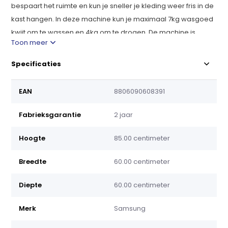
bespaart het ruimte en kun je sneller je kleding weer fris in de
kast hangen. In deze machine kun je maximaal 7kg wasgoed
kwijt om te wassen en 4kg om te drogen. De machine is
Toon meer
voorzien van de geavanceerde EcoBubble-technologie,
stoomfunctie, Airwash, trommelreiniging én is ook nog eens
Specificaties
stil met maar 72 dB aan geluidsproductie.
EAN
8806090608391
Steamwash
Geef je kleding een grondige en hygiënische
reinigingsbeurt met stoom. Het krachtige Hygiënisch
Fabrieksgarantie
2 jaar
stoomprogramma is bedoeld om je waskwaliteit te
verbeteren zonder tijdrovende voorbehandelingen. In
Hoogte
85.00 centimeter
tegenstelling tot andere wasmachines wordt bij dit model
stoom geïnjecteerd van onder in de trommel. Daardoor
Breedte
60.00 centimeter
dringt de stoom diep door in ieder kledingstuk. Dit maakt
Diepte
60.00 centimeter
hardnekkig vuil los en verwijdert 99,9% van de bacteriën en
inactieve allergenen, zodat je kleding nog dieper wordt
Merk
Samsung
gereinigd.