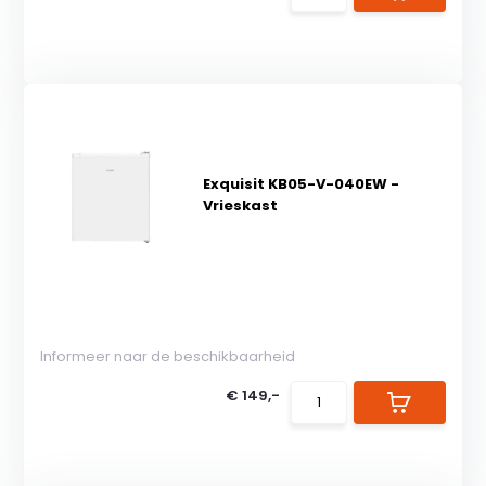
Exquisit KB05-V-040EW -
Vrieskast
Informeer naar de beschikbaarheid
€ 149,-