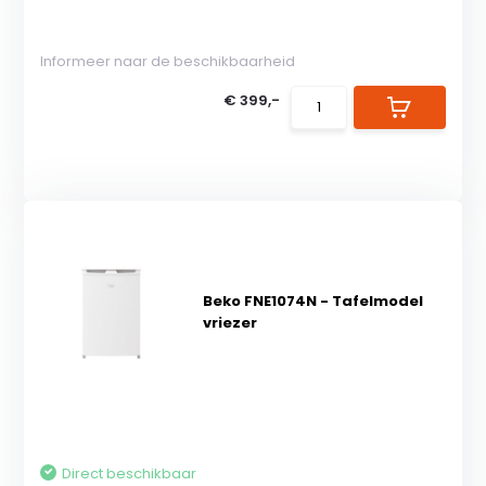
Informeer naar de beschikbaarheid
€ 399,-
Beko FNE1074N - Tafelmodel
vriezer
Direct beschikbaar