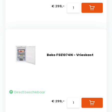
€ 299,-
Beko FSE1074N - Vrieskast
Direct beschikbaar
€ 299,-