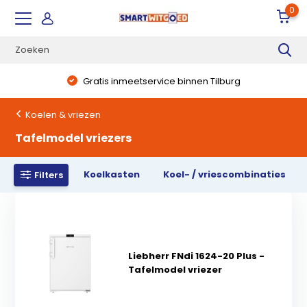
0
Gratis inmeetservice binnen Tilburg
Koelen & vriezen
Tafelmodel vriezers
Koelkasten
Koel- / vriescombinaties
Filters
Liebherr FNdi 1624-20 Plus -
Tafelmodel vriezer