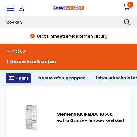
0
Gratis inmeetservice binnen Tilburg
Inbouw
Inbouw koelkasten
Inbouw afzuigkappen
Inbouw kookplate
Filters
Siemens KI81REDD0 iQ500
extraKlasse - Inbouw koelkast