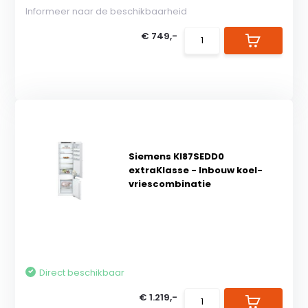
Informeer naar de beschikbaarheid
€ 749,-
Siemens KI87SEDD0
extraKlasse - Inbouw koel-
vriescombinatie
Direct beschikbaar
€ 1.219,-