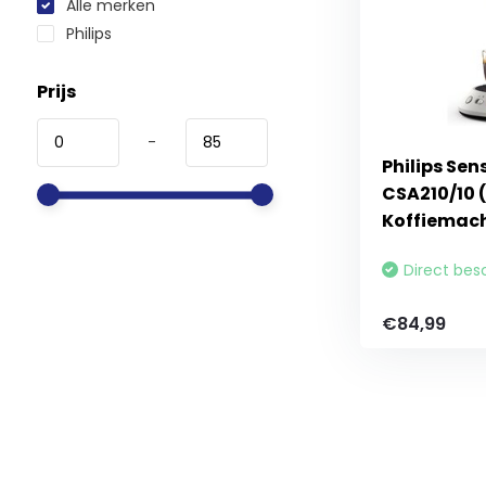
Alle merken
Philips
Prijs
-
Philips Sen
CSA210/10 (
Koffiemac
Direct bes
€84,99