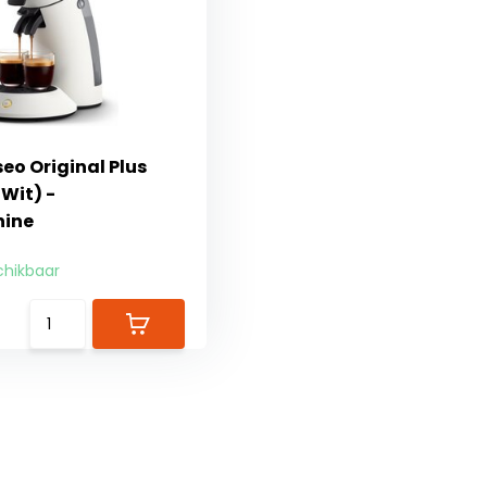
seo Original Plus
Wit) -
hine
chikbaar