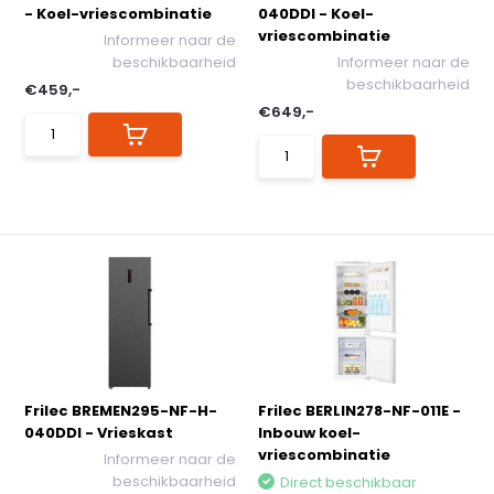
- Koel-vriescombinatie
040DDI - Koel-
vriescombinatie
Informeer naar de
beschikbaarheid
Informeer naar de
beschikbaarheid
€459,-
€649,-
Frilec BREMEN295-NF-H-
Frilec BERLIN278-NF-011E -
040DDI - Vrieskast
Inbouw koel-
vriescombinatie
Informeer naar de
beschikbaarheid
Direct beschikbaar