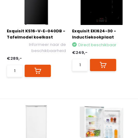
Exquisit KS16-V-E-040DB -
Exquisit EKI624-30 -
Tafelmodel koelkast
Inductiekookplaat
Informeer naar de
Direct beschikbaar
beschikbaarheid
€249,-
€289,-