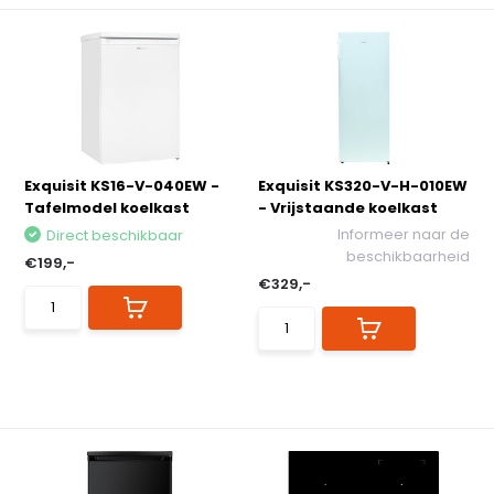
Exquisit KS16-V-040EW -
Exquisit KS320-V-H-010EW
Tafelmodel koelkast
- Vrijstaande koelkast
Informeer naar de
Direct beschikbaar
beschikbaarheid
€199,-
€329,-