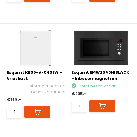
Exquisit KB05-V-040EW -
Exquisit EMW2546HIBLACK
Vrieskast
- Inbouw magnetron
Informeer naar de
Direct beschikbaar
beschikbaarheid
€235,-
€149,-