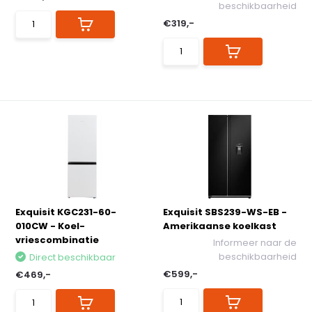
beschikbaarheid
€319,-
Exquisit KGC231-60-
Exquisit SBS239-WS-EB -
010CW - Koel-
Amerikaanse koelkast
vriescombinatie
Informeer naar de
beschikbaarheid
Direct beschikbaar
€599,-
€469,-