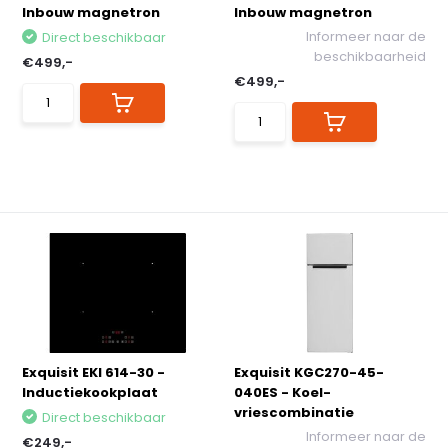
Inbouw magnetron
Inbouw magnetron
Informeer naar de
Direct beschikbaar
beschikbaarheid
€499,-
€499,-
Exquisit EKI 614-30 -
Exquisit KGC270-45-
Inductiekookplaat
040ES - Koel-
vriescombinatie
Direct beschikbaar
Informeer naar de
€249,-