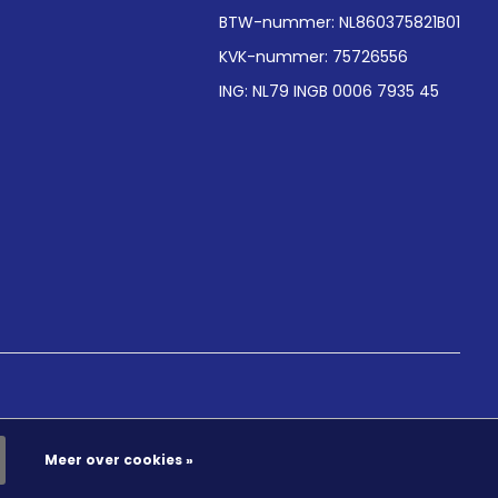
BTW-nummer: NL860375821B01
KVK-nummer: 75726556
ING: NL79 INGB 0006 7935 45
Meer over cookies »