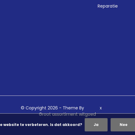
Reparatie
© Copyright 2026 - Theme By
DMWS
x
Plus+
Groot assortiment witgoed
e website te verbeteren. Is dat akkoord?
Ja
Nee