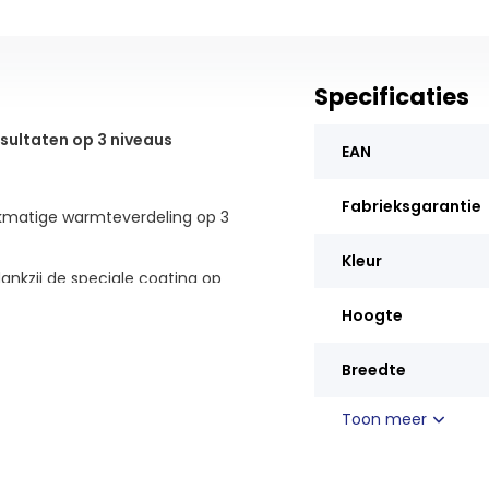
Specificaties
sultaten op 3 niveaus
EAN
Fabrieksgarantie
ijkmatige warmteverdeling op 3
Kleur
dankzij de speciale coating op
ch geabsorbeerd.
Hoogte
telucht wordt op deze stand
Breedte
ntilator geregeld van
eïnvloed door de positie waarop
Toon meer
ere posities tegelijkertijd
l.