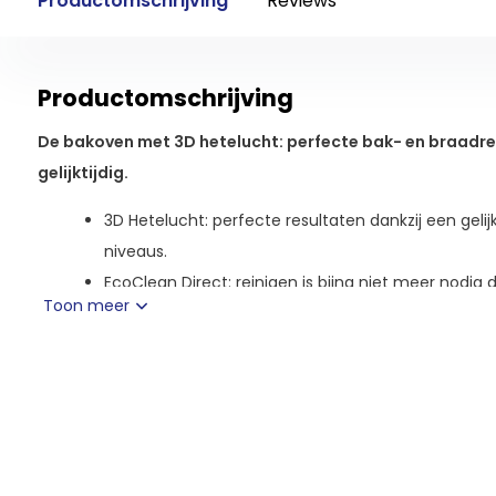
Productomschrijving
Reviews
Productomschrijving
De bakoven met 3D hetelucht: perfecte bak- en braadre
gelijktijdig.
3D Hetelucht: perfecte resultaten dankzij een gel
niveaus.
EcoClean Direct: reinigen is bijna niet meer nodig 
Toon meer
de achterwand. Hierdoor wordt het vet automatis
Gelijkmatig gebakken resultaten - tot op drie niveaus
He
gelijkmatig door de hele ovenruimte gestuwd, waarbij de ve
rotatierichting verandert. Resultaten worden niet langer b
je gerechten in de ovenruimte plaatst. Er kunnen zelfs meerd
worden ingenomen, op welke en hoeveel niveaus je maar wi