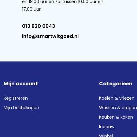
en 18.00 uur en za. tussen 10.00 uur en
17.00 uur.
013 820 0943
info@smartwitgoed.nl
Mijn account
Categorieën
Registreren
Koelen & vriezen
Mijn bestellingen
Wassen & droge
Keuken & koken
Inbouw
Winkel