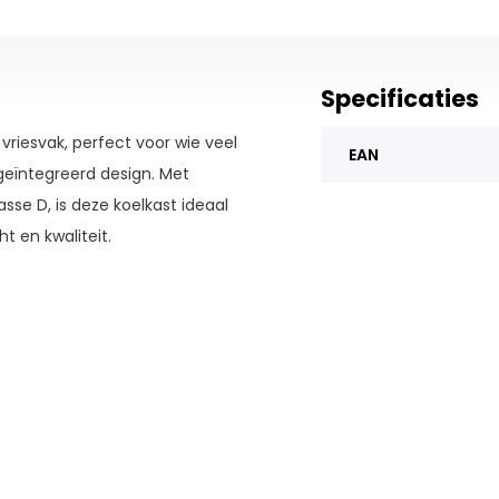
Specificaties
vriesvak, perfect voor wie veel
EAN
eïntegreerd design. Met
sse D, is deze koelkast ideaal
 en kwaliteit.
an op je keukenfront. De
en geruisloos sluit, zelfs als je
er en een heldere LED-
r GlassLine-plateaus, een ruime