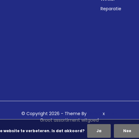
Reparatie
© Copyright 2026 - Theme By
DMWS
x
Plus+
Groot assortiment witgoed
e website te verbeteren. Is dat akkoord?
Ja
Nee