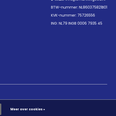
BTW-nummer: NL860375821B01
KVK-nummer: 75726556
ING: NL79 INGB 0006 7935 45
Meer over cookies »