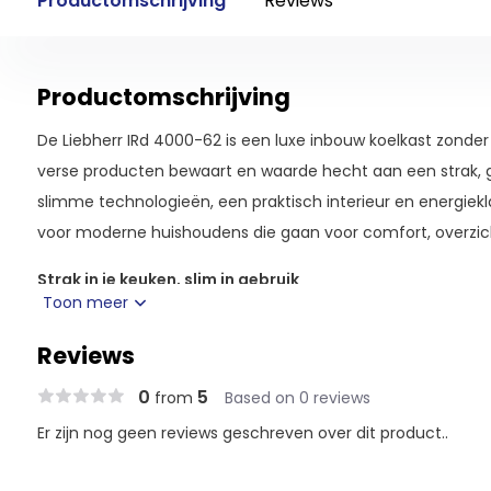
Productomschrijving
Reviews
Productomschrijving
De Liebherr IRd 4000-62 is een luxe inbouw koelkast zonder 
verse producten bewaart en waarde hecht aan een strak, g
slimme technologieën, een praktisch interieur en energiekla
voor moderne huishoudens die gaan voor comfort, overzicht
Strak in je keuken, slim in gebruik
Toon meer
Dankzij deur-op-deur montage sluit de koelkast naadloos a
SoftSystem-deursluiting zorgt ervoor dat de deur altijd zacht 
Reviews
handen vol zijn of je per ongeluk wat harder duwt.
0
5
from
Based on 0 reviews
Vers en overzichtelijk ingedeeld
Er zijn nog geen reviews geschreven over dit product..
De Liebherr IRd 4000-62 heeft een netto inhoud van 183 lit
verlichting die de hele binnenruimte mooi verlicht. Met vie