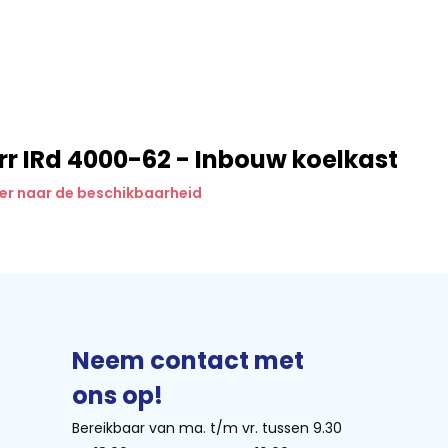
cht én ruimte voor al je verse
 makkelijk schoon te houden is.
erig. En met de stille werking is
rr IRd 4000-62 - Inbouw koelkast
ens.
er naar de beschikbaarheid
jks gebruik
 en knapperig
lle koelkast
elijk schoon te maken
Neem contact met
k achterin
ons op!
st zonder vriesgedeelte? De
Bereikbaar van ma. t/m vr. tussen 9.30
even.