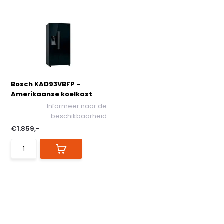
Bosch KAD93VBFP -
Amerikaanse koelkast
Informeer naar de
beschikbaarheid
€1.859,-