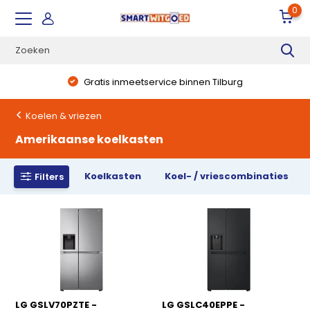
0
Gratis inmeetservice binnen Tilburg
Koelen & vriezen
Amerikaanse koelkasten
Koelkasten
Koel- / vriescombinaties
Filters
LG GSLV70PZTE -
LG GSLC40EPPE -