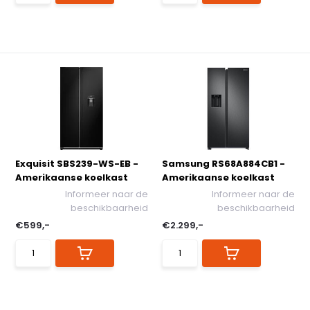
Exquisit SBS239-WS-EB -
Samsung RS68A884CB1 -
Amerikaanse koelkast
Amerikaanse koelkast
Informeer naar de
Informeer naar de
beschikbaarheid
beschikbaarheid
€599,-
€2.299,-