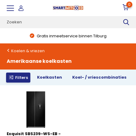
0
Gratis inmeetservice binnen Tilburg
Koelen & vriezen
Amerikaanse koelkasten
Koelkasten
Koel- / vriescombinaties
Filters
Exquisit SBS239-WS-EB -