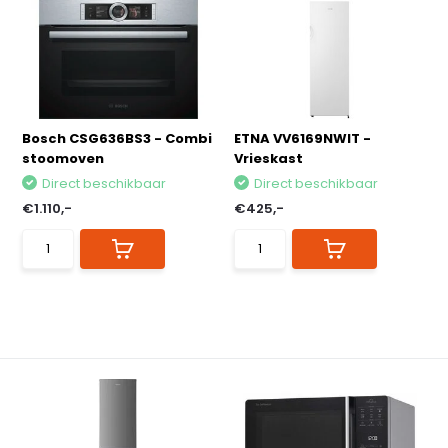
Bosch CSG636BS3 - Combi
ETNA VV6169NWIT -
stoomoven
Vrieskast
Direct beschikbaar
Direct beschikbaar
€1.110,-
€425,-