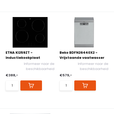
ETNA KI259ZT -
Beko BDFN26440X2 -
Inductiekookplaat
Vrijstaande vaatwasser
Informeer naar de
Informeer naar de
beschikbaarheid
beschikbaarheid
€388,-
€579,-