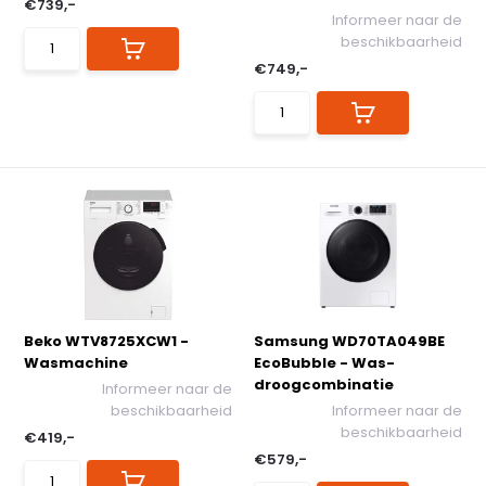
€739,-
Informeer naar de
beschikbaarheid
€749,-
Beko WTV8725XCW1 -
Samsung WD70TA049BE
Wasmachine
EcoBubble - Was-
droogcombinatie
Informeer naar de
beschikbaarheid
Informeer naar de
beschikbaarheid
€419,-
€579,-