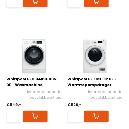
Whirlpool FFD 9489E BSV
Whirlpool FFT M11 82 BE -
BE - Wasmachine
Warmtepompdroger
Informeer naar de
Informeer naar de
beschikbaarheid
beschikbaarheid
€549,-
€529,-