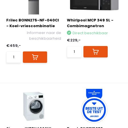
Frilec BONN275-NF-040CI
Whirlpool MCP 349 SL -
- Koel-vriescombinatie
Combimagnetron
Informeer naar de
Direct beschikbaar
beschikbaarheid
€229,-
€459,-