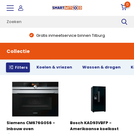
0
Direct uit voorraad leverbaar
Collectie
Koelen & vriezen
Wassen & drogen
K
Filters
Siemens CM676G0S6 -
Bosch KAD93VBFP -
Inbouw oven
Amerikaanse koelkast