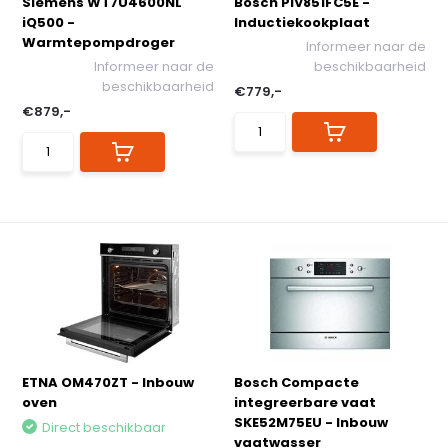
Siemens WT7U4600NL
Bosch PIV851FC5E -
iQ500 -
Inductiekookplaat
Warmtepompdroger
Informeer naar de
Informeer naar de
beschikbaarheid
beschikbaarheid
€779,-
€879,-
ETNA OM470ZT - Inbouw
Bosch Compacte
oven
integreerbare vaat
SKE52M75EU - Inbouw
Direct beschikbaar
vaatwasser