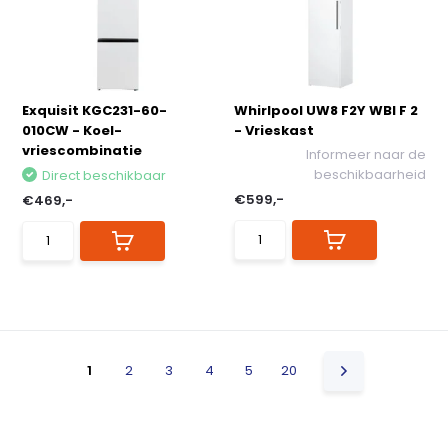
Exquisit KGC231-60-
Whirlpool UW8 F2Y WBI F 2
010CW - Koel-
- Vrieskast
vriescombinatie
Informeer naar de
beschikbaarheid
Direct beschikbaar
€599,-
€469,-
1
2
3
4
5
20