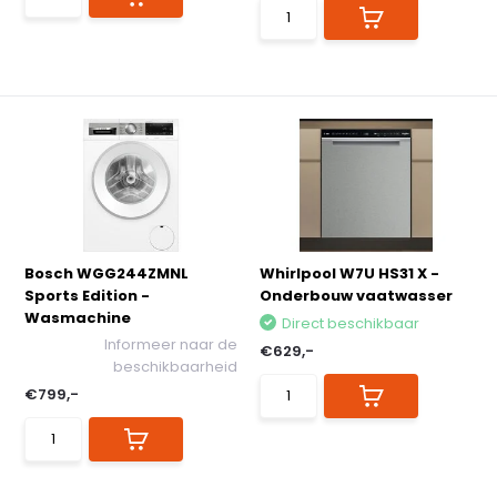
Bosch WGG244ZMNL
Whirlpool W7U HS31 X -
Sports Edition -
Onderbouw vaatwasser
Wasmachine
Direct beschikbaar
Informeer naar de
€629,-
beschikbaarheid
€799,-